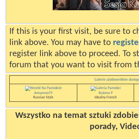
If this is your first visit, be sure to
link above. You may have to
registe
register link above to proceed. To s
forum that you want to visit from t
Galerie użytkowników dostęp
Annamon79
Bożena P
Russian Style
Idealny French
Wszystko na temat sztuki zdobien
porady, Vide