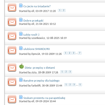
Co jecie na śniadanie?
1
2
Started by
ell
, 03-09-2017 11:20
Dobre przekąski
Started by
ell
, 21-04-2021 10:12
Lubię rosół :)
Started by
szostkowicz
, 12-08-2025 16:19
ulubione SMAKOŁYKI
1
2
3
...
7
Started by
DymciA
, 19-03-2009 11:26
Dieta- przepisy z dietami
1
2
3
Started by
zizia
, 18-08-2009 17:26
Banalne przepisy dla każdego
1
2
3
...
5
Started by
farbstift
, 30-06-2009 15:44
Szukam prezentu na parapetówkę
Started by
ell
, 09-09-2024 10:44