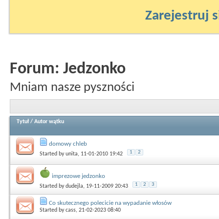
Zarejestruj s
Forum:
Jedzonko
Mniam nasze pyszności
Tytuł
/
Autor wątku
domowy chleb
1
2
Started by
unita
, 11-01-2010 19:42
imprezowe jedzonko
1
2
3
Started by
dudejla
, 19-11-2009 20:43
Co skutecznego polecicie na wypadanie włosów
Started by
cass
, 21-02-2023 08:40