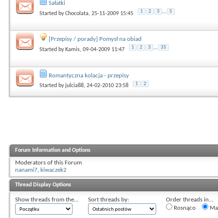
Sałatki
1
2
3
...
5
Started by
Chocolata
, 25-11-2009 15:45
[Przepisy / porady] Pomysł na obiad
1
2
3
...
35
Started by
Kamis
, 09-04-2009 11:47
Romantyczna kolacja - przepisy
1
2
Started by
julcia88
, 24-02-2010 23:58
Forum Information and Options
Moderators of this Forum
nanami7
,
kiwaczek2
Thread Display Options
Show threads from the...
Sort threads by:
Order threads in...
Rosnąco
Mal