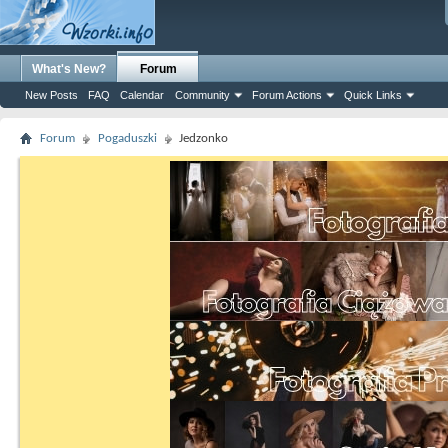
What's New?
Forum
New Posts
FAQ
Calendar
Community
Forum Actions
Quick Links
Forum
Pogaduszki
Jedzonko