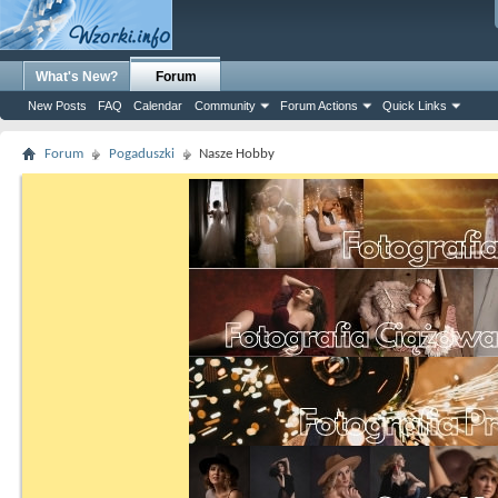
What's New?
Forum
New Posts
FAQ
Calendar
Community
Forum Actions
Quick Links
Forum
Pogaduszki
Nasze Hobby