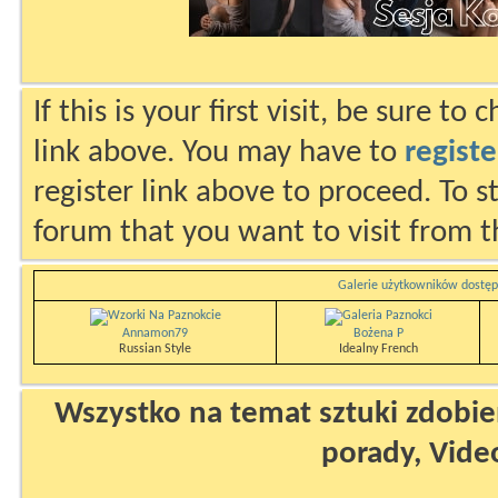
If this is your first visit, be sure to
link above. You may have to
registe
register link above to proceed. To s
forum that you want to visit from t
Galerie użytkowników dostęp
Annamon79
Bożena P
Russian Style
Idealny French
Wszystko na temat sztuki zdobien
porady, Vide