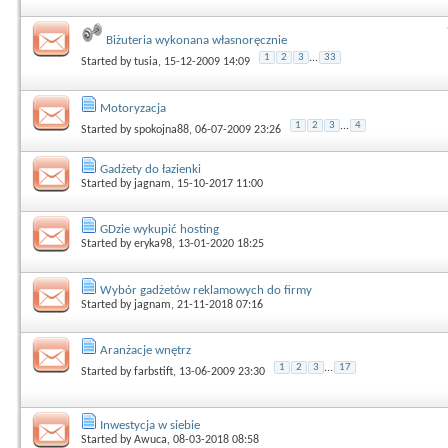
Biżuteria wykonana własnoręcznie
1
2
3
...
33
Started by
tusia
, 15-12-2009 14:09
Motoryzacja
1
2
3
...
4
Started by
spokojna88
, 06-07-2009 23:26
Gadżety do łazienki
Started by
jagnam
, 15-10-2017 11:00
GDzie wykupić hosting
Started by
eryka98
, 13-01-2020 18:25
Wybór gadżetów reklamowych do firmy
Started by
jagnam
, 21-11-2018 07:16
Aranżacje wnętrz
1
2
3
...
17
Started by
farbstift
, 13-06-2009 23:30
Inwestycja w siebie
Started by
Awuca
, 08-03-2018 08:58