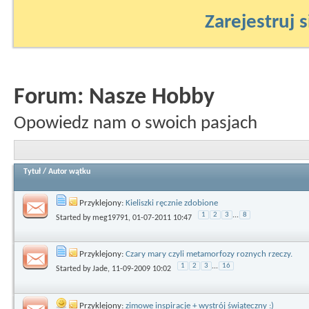
Zarejestruj s
Forum:
Nasze Hobby
Opowiedz nam o swoich pasjach
Tytuł
/
Autor wątku
Przyklejony:
Kieliszki ręcznie zdobione
1
2
3
...
8
Started by
meg19791
, 01-07-2011 10:47
Przyklejony:
Czary mary czyli metamorfozy roznych rzeczy.
1
2
3
...
16
Started by
Jade
, 11-09-2009 10:02
Przyklejony:
zimowe inspiracje + wystrój świąteczny :)