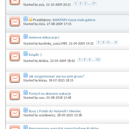
1
2
3
...
17
Started by
asia
, 21-10-2009 20:21
Przyklejony:
AWATARY-nasza mała galeria
Started by
zizia
, 27-08-2009 17:15
Jesienne dekoracje:)
1
2
3
...
4
Started by
karolinka_zuzia1989
, 21-09-2009 19:32
Książki :)
1
2
3
...
12
Started by
dzidzia
, 22-05-2009 18:42
Jak zorganizować wyrzucanie gruzu?
Started by
kiniaa
, 18-07-2025 18:15
Pomysł na aktywne wakacje
Started by
cass
, 01-08-2018 12:48
Busy z Polski do Holandii i Niemiec
Started by
szostkowicz
, 28-09-2025 13:38
Renomowany warsztat samochodowy Kraków