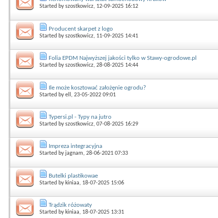
Started by
szostkowicz
, 12-09-2025 16:12
Producent skarpet z logo
Started by
szostkowicz
, 11-09-2025 14:41
Folia EPDM Najwyższej jakości tylko w Stawy-ogrodowe.pl
Started by
szostkowicz
, 28-08-2025 14:44
Ile może kosztować założęnie ogrodu?
Started by
ell
, 23-05-2022 09:01
Typersi.pl - Typy na jutro
Started by
szostkowicz
, 07-08-2025 16:29
Impreza integracyjna
Started by
jagnam
, 28-06-2021 07:33
Butelki plastikowae
Started by
kiniaa
, 18-07-2025 15:06
Trądzik różowaty
Started by
kiniaa
, 18-07-2025 13:31