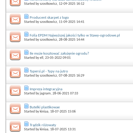
Started by
szostkowicz
, 12-09-2025 16:12
Producent skarpet z logo
Started by
szostkowicz
, 11-09-2025 14:41
Folia EPDM Najwyższej jakości tylko w Stawy-ogrodowe.pl
Started by
szostkowicz
, 28-08-2025 14:44
Ile może kosztować założęnie ogrodu?
Started by
ell
, 23-05-2022 09:01
Typersi.pl - Typy na jutro
Started by
szostkowicz
, 07-08-2025 16:29
Impreza integracyjna
Started by
jagnam
, 28-06-2021 07:33
Butelki plastikowae
Started by
kiniaa
, 18-07-2025 15:06
Trądzik różowaty
Started by
kiniaa
, 18-07-2025 13:31