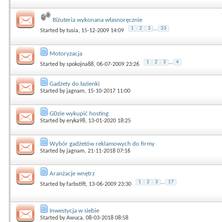
Biżuteria wykonana własnoręcznie
1
2
3
...
33
Started by
tusia
, 15-12-2009 14:09
Motoryzacja
1
2
3
...
4
Started by
spokojna88
, 06-07-2009 23:26
Gadżety do łazienki
Started by
jagnam
, 15-10-2017 11:00
GDzie wykupić hosting
Started by
eryka98
, 13-01-2020 18:25
Wybór gadżetów reklamowych do firmy
Started by
jagnam
, 21-11-2018 07:16
Aranżacje wnętrz
1
2
3
...
17
Started by
farbstift
, 13-06-2009 23:30
Inwestycja w siebie
Started by
Awuca
, 08-03-2018 08:58