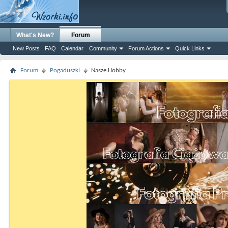
What's New?
Forum
New Posts
FAQ
Calendar
Community
Forum Actions
Quick Links
Forum
Pogaduszki
Nasze Hobby