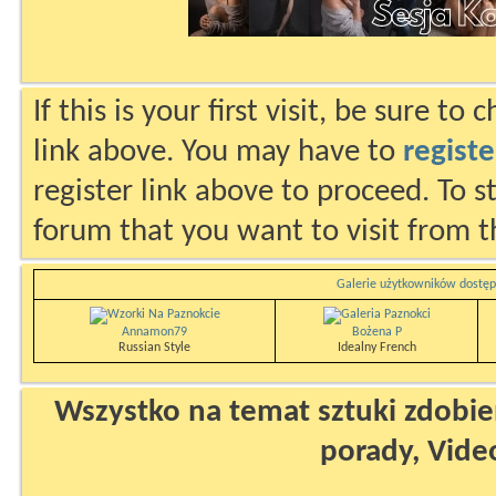
If this is your first visit, be sure to
link above. You may have to
registe
register link above to proceed. To s
forum that you want to visit from t
Galerie użytkowników dostęp
Annamon79
Bożena P
Russian Style
Idealny French
Wszystko na temat sztuki zdobien
porady, Vide