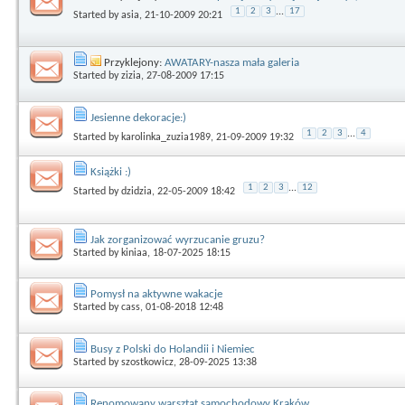
1
2
3
...
17
Started by
asia
, 21-10-2009 20:21
Przyklejony:
AWATARY-nasza mała galeria
Started by
zizia
, 27-08-2009 17:15
Jesienne dekoracje:)
1
2
3
...
4
Started by
karolinka_zuzia1989
, 21-09-2009 19:32
Książki :)
1
2
3
...
12
Started by
dzidzia
, 22-05-2009 18:42
Jak zorganizować wyrzucanie gruzu?
Started by
kiniaa
, 18-07-2025 18:15
Pomysł na aktywne wakacje
Started by
cass
, 01-08-2018 12:48
Busy z Polski do Holandii i Niemiec
Started by
szostkowicz
, 28-09-2025 13:38
Renomowany warsztat samochodowy Kraków