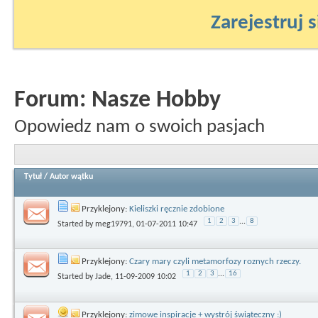
Zarejestruj s
Forum:
Nasze Hobby
Opowiedz nam o swoich pasjach
Tytuł
/
Autor wątku
Przyklejony:
Kieliszki ręcznie zdobione
1
2
3
...
8
Started by
meg19791
, 01-07-2011 10:47
Przyklejony:
Czary mary czyli metamorfozy roznych rzeczy.
1
2
3
...
16
Started by
Jade
, 11-09-2009 10:02
Przyklejony:
zimowe inspiracje + wystrój świąteczny :)