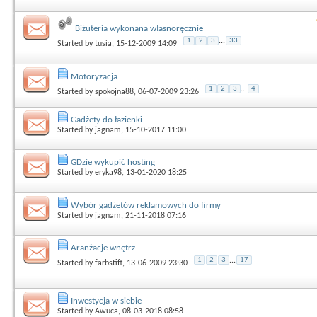
Biżuteria wykonana własnoręcznie
1
2
3
...
33
Started by
tusia
, 15-12-2009 14:09
Motoryzacja
1
2
3
...
4
Started by
spokojna88
, 06-07-2009 23:26
Gadżety do łazienki
Started by
jagnam
, 15-10-2017 11:00
GDzie wykupić hosting
Started by
eryka98
, 13-01-2020 18:25
Wybór gadżetów reklamowych do firmy
Started by
jagnam
, 21-11-2018 07:16
Aranżacje wnętrz
1
2
3
...
17
Started by
farbstift
, 13-06-2009 23:30
Inwestycja w siebie
Started by
Awuca
, 08-03-2018 08:58