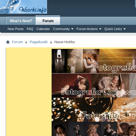
What's New?
Forum
New Posts
FAQ
Calendar
Community
Forum Actions
Quick Links
Forum
Pogaduszki
Nasze Hobby