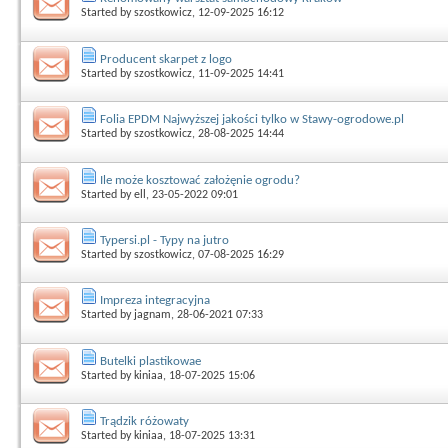
Started by
szostkowicz
, 12-09-2025 16:12
Producent skarpet z logo
Started by
szostkowicz
, 11-09-2025 14:41
Folia EPDM Najwyższej jakości tylko w Stawy-ogrodowe.pl
Started by
szostkowicz
, 28-08-2025 14:44
Ile może kosztować założęnie ogrodu?
Started by
ell
, 23-05-2022 09:01
Typersi.pl - Typy na jutro
Started by
szostkowicz
, 07-08-2025 16:29
Impreza integracyjna
Started by
jagnam
, 28-06-2021 07:33
Butelki plastikowae
Started by
kiniaa
, 18-07-2025 15:06
Trądzik różowaty
Started by
kiniaa
, 18-07-2025 13:31