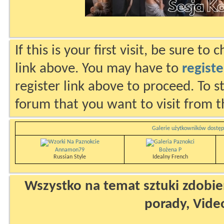
If this is your first visit, be sure to
link above. You may have to
registe
register link above to proceed. To s
forum that you want to visit from t
Galerie użytkowników dostęp
Annamon79
Bożena P
Russian Style
Idealny French
Wszystko na temat sztuki zdobien
porady, Vide