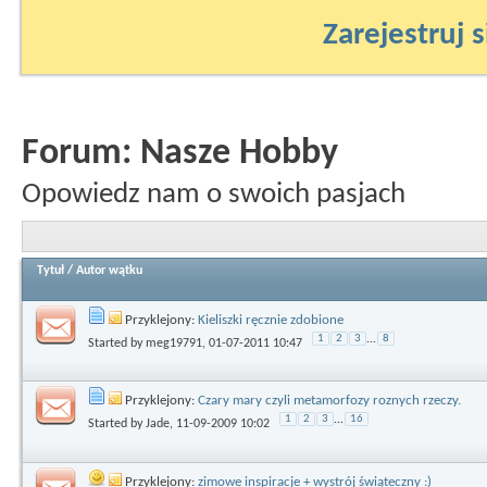
Zarejestruj s
Forum:
Nasze Hobby
Opowiedz nam o swoich pasjach
Tytuł
/
Autor wątku
Przyklejony:
Kieliszki ręcznie zdobione
1
2
3
...
8
Started by
meg19791
, 01-07-2011 10:47
Przyklejony:
Czary mary czyli metamorfozy roznych rzeczy.
1
2
3
...
16
Started by
Jade
, 11-09-2009 10:02
Przyklejony:
zimowe inspiracje + wystrój świąteczny :)