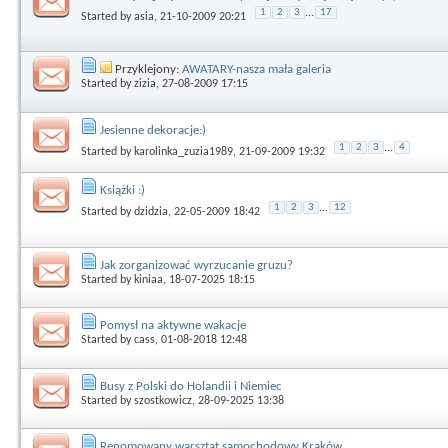
1
2
3
...
17
Started by
asia
, 21-10-2009 20:21
Przyklejony:
AWATARY-nasza mała galeria
Started by
zizia
, 27-08-2009 17:15
Jesienne dekoracje:)
1
2
3
...
4
Started by
karolinka_zuzia1989
, 21-09-2009 19:32
Książki :)
1
2
3
...
12
Started by
dzidzia
, 22-05-2009 18:42
Jak zorganizować wyrzucanie gruzu?
Started by
kiniaa
, 18-07-2025 18:15
Pomysł na aktywne wakacje
Started by
cass
, 01-08-2018 12:48
Busy z Polski do Holandii i Niemiec
Started by
szostkowicz
, 28-09-2025 13:38
Renomowany warsztat samochodowy Kraków