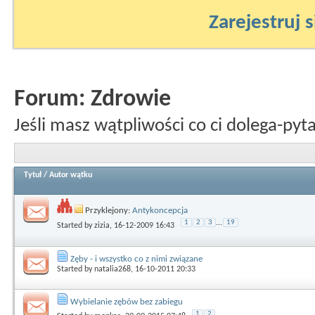
Zarejestruj s
Forum:
Zdrowie
Jeśli masz wątpliwości co ci dolega-pytaj
Tytuł
/
Autor wątku
Przyklejony:
Antykoncepcja
1
2
3
...
19
Started by
zizia
, 16-12-2009 16:43
Zęby - i wszystko co z nimi związane
Started by
natalia268
, 16-10-2011 20:33
Wybielanie zębów bez zabiegu
1
2