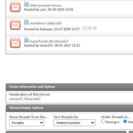
Nietrzymanie moczu
Started by
cass
, 30-09-2025 15:02
znamiona i pieprzyki
1
2
3
Started by
białaaaa
, 22-07-2009 13:57
Superfoods dla zdrowia?
Started by
renia159
, 18-01-2017 11:31
Forum Information and Options
Moderators of this Forum
nanami7
,
kiwaczek2
Thread Display Options
Show threads from the...
Sort threads by:
Order threads in...
Rosnąco
Mal