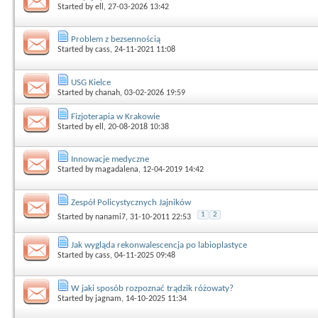
Started by
ell
, 27-03-2026 13:42
Problem z bezsennością
Started by
cass
, 24-11-2021 11:08
USG Kielce
Started by
chanah
, 03-02-2026 19:59
Fizjoterapia w Krakowie
Started by
ell
, 20-08-2018 10:38
Innowacje medyczne
Started by
magadalena
, 12-04-2019 14:42
Zespół Policystycznych Jajników
1
2
Started by
nanami7
, 31-10-2011 22:53
Jak wygląda rekonwalescencja po labioplastyce
Started by
cass
, 04-11-2025 09:48
W jaki sposób rozpoznać trądzik różowaty?
Started by
jagnam
, 14-10-2025 11:34