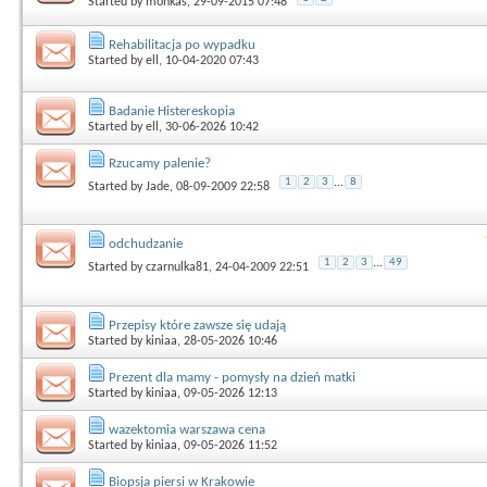
Started by
monkas
, 29-09-2015 07:48
Rehabilitacja po wypadku
Started by
ell
, 10-04-2020 07:43
Badanie Histereskopia
Started by
ell
, 30-06-2026 10:42
Rzucamy palenie?
1
2
3
...
8
Started by
Jade
, 08-09-2009 22:58
odchudzanie
1
2
3
...
49
Started by
czarnulka81
, 24-04-2009 22:51
Przepisy które zawsze się udają
Started by
kiniaa
, 28-05-2026 10:46
Prezent dla mamy - pomysły na dzień matki
Started by
kiniaa
, 09-05-2026 12:13
wazektomia warszawa cena
Started by
kiniaa
, 09-05-2026 11:52
Biopsja piersi w Krakowie