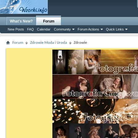
What's New?
Forum
New Posts
FAQ
Calendar
Community
Forum Actions
Quick Links
Forum
Zdrowie Moda i Uroda
Zdrowie