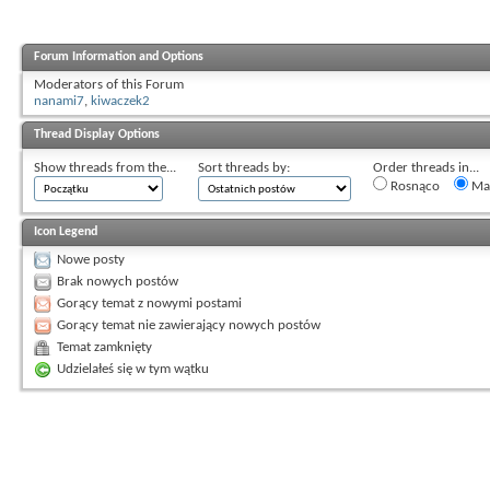
Forum Information and Options
Moderators of this Forum
nanami7
,
kiwaczek2
Thread Display Options
Show threads from the...
Sort threads by:
Order threads in...
Rosnąco
Mal
Icon Legend
Nowe posty
Brak nowych postów
Gorący temat z nowymi postami
Gorący temat nie zawierający nowych postów
Temat zamknięty
Udzielałeś się w tym wątku