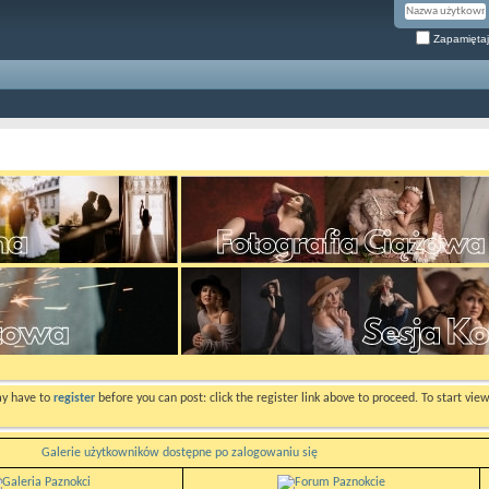
Zapamiętaj
ay have to
register
before you can post: click the register link above to proceed. To start vi
Galerie użytkowników dostępne po zalogowaniu się