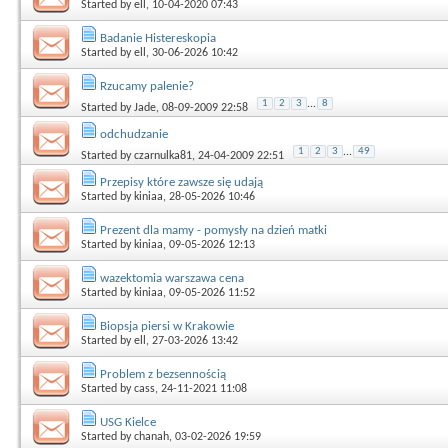
Started by
ell
, 10-04-2020 07:43
Badanie Histereskopia
Started by
ell
, 30-06-2026 10:42
Rzucamy palenie?
1
2
3
...
8
Started by
Jade
, 08-09-2009 22:58
odchudzanie
1
2
3
...
49
Started by
czarnulka81
, 24-04-2009 22:51
Przepisy które zawsze się udają
Started by
kiniaa
, 28-05-2026 10:46
Prezent dla mamy - pomysły na dzień matki
Started by
kiniaa
, 09-05-2026 12:13
wazektomia warszawa cena
Started by
kiniaa
, 09-05-2026 11:52
Biopsja piersi w Krakowie
Started by
ell
, 27-03-2026 13:42
Problem z bezsennością
Started by
cass
, 24-11-2021 11:08
USG Kielce
Started by
chanah
, 03-02-2026 19:59