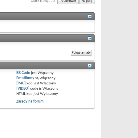
Quick Navigation
Zdrowie
Na górę
BB Code
jest
Włączony
Emotikony
są
Włączony
[IMG]
kod jest
Włączony
[VIDEO]
code is
Włączony
HTML kod jest
Wyłączony
Zasady na forum