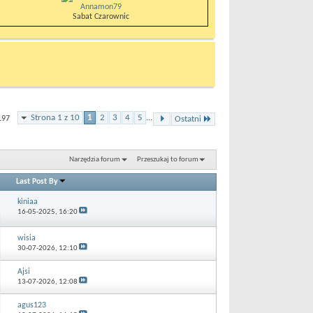
Annamon79
Sabat Czarownic
Strona 1 z 10
1
2
3
4
5
...
197
Ostatni
Narzędzia forum
Przeszukaj to forum
Last Post By
kiniaa
16-05-2025,
16:20
wisia
30-07-2026,
12:10
Ajsi
13-07-2026,
12:08
agus123