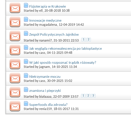
Fizjoterapia w Krakowie
Started by
ell
, 20-08-2018 10:38
Innowacje medyczne
Started by
magadalena
, 12-04-2019 14:42
Zespół Policystycznych Jajników
1
2
Started by
nanami7
, 31-10-2011 22:53
Jak wygląda rekonwalescencja po labioplastyce
Started by
cass
, 04-11-2025 09:48
W jaki sposób rozpoznać trądzik różowaty?
Started by
jagnam
, 14-10-2025 11:34
Nietrzymanie moczu
Started by
cass
, 30-09-2025 15:02
znamiona i pieprzyki
1
2
3
Started by
białaaaa
, 22-07-2009 13:57
Superfoods dla zdrowia?
Started by
renia159
, 18-01-2017 11:31