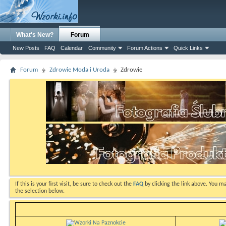
What's New?
Forum
New Posts
FAQ
Calendar
Community
Forum Actions
Quick Links
Forum
Zdrowie Moda i Uroda
Zdrowie
If this is your first visit, be sure to check out the
FAQ
by clicking the link above. You m
the selection below.