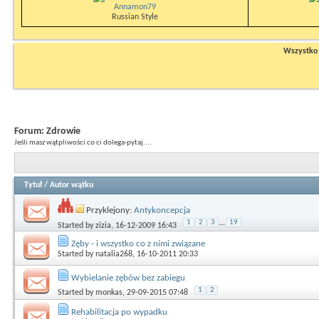
Annamon79
Russian Style
Wszystko n
Forum:
Zdrowie
Jeśli masz wątpliwości co ci dolega-pytaj....
Tytuł
/
Autor wątku
Przyklejony:
Antykoncepcja
1
2
3
...
19
Started by
zizia
, 16-12-2009 16:43
Zęby - i wszystko co z nimi związane
Started by
natalia268
, 16-10-2011 20:33
Wybielanie zębów bez zabiegu
1
2
Started by
monkas
, 29-09-2015 07:48
Rehabilitacja po wypadku