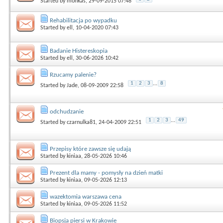
Started by
monkas
, 29-09-2015 07:48
Rehabilitacja po wypadku
Started by
ell
, 10-04-2020 07:43
Badanie Histereskopia
Started by
ell
, 30-06-2026 10:42
Rzucamy palenie?
1
2
3
...
8
Started by
Jade
, 08-09-2009 22:58
odchudzanie
1
2
3
...
49
Started by
czarnulka81
, 24-04-2009 22:51
Przepisy które zawsze się udają
Started by
kiniaa
, 28-05-2026 10:46
Prezent dla mamy - pomysły na dzień matki
Started by
kiniaa
, 09-05-2026 12:13
wazektomia warszawa cena
Started by
kiniaa
, 09-05-2026 11:52
Biopsja piersi w Krakowie