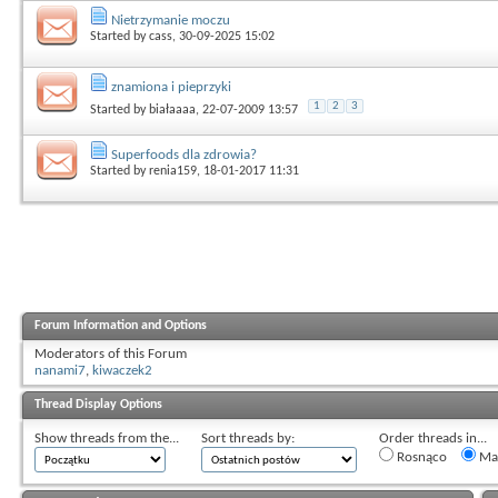
Nietrzymanie moczu
Started by
cass
, 30-09-2025 15:02
znamiona i pieprzyki
1
2
3
Started by
białaaaa
, 22-07-2009 13:57
Superfoods dla zdrowia?
Started by
renia159
, 18-01-2017 11:31
Forum Information and Options
Moderators of this Forum
nanami7
,
kiwaczek2
Thread Display Options
Show threads from the...
Sort threads by:
Order threads in...
Rosnąco
Mal