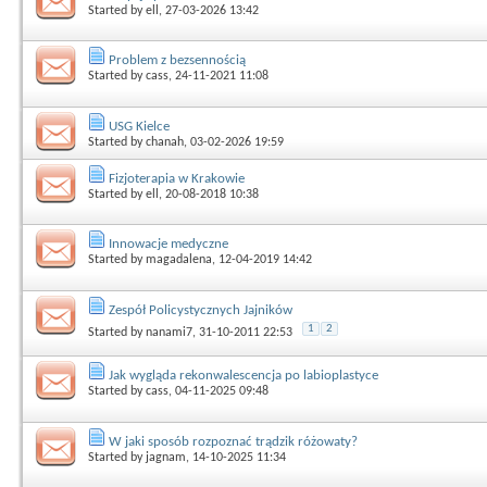
Started by
ell
, 27-03-2026 13:42
Problem z bezsennością
Started by
cass
, 24-11-2021 11:08
USG Kielce
Started by
chanah
, 03-02-2026 19:59
Fizjoterapia w Krakowie
Started by
ell
, 20-08-2018 10:38
Innowacje medyczne
Started by
magadalena
, 12-04-2019 14:42
Zespół Policystycznych Jajników
1
2
Started by
nanami7
, 31-10-2011 22:53
Jak wygląda rekonwalescencja po labioplastyce
Started by
cass
, 04-11-2025 09:48
W jaki sposób rozpoznać trądzik różowaty?
Started by
jagnam
, 14-10-2025 11:34