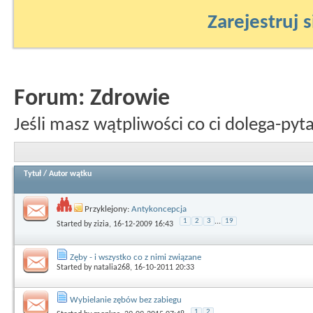
Zarejestruj s
Forum:
Zdrowie
Jeśli masz wątpliwości co ci dolega-pytaj
Tytuł
/
Autor wątku
Przyklejony:
Antykoncepcja
1
2
3
...
19
Started by
zizia
, 16-12-2009 16:43
Zęby - i wszystko co z nimi związane
Started by
natalia268
, 16-10-2011 20:33
Wybielanie zębów bez zabiegu
1
2