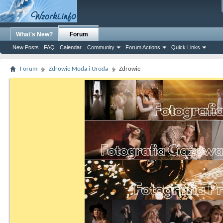
What's New?
Forum
New Posts
FAQ
Calendar
Community
Forum Actions
Quick Links
Forum
Zdrowie Moda i Uroda
Zdrowie