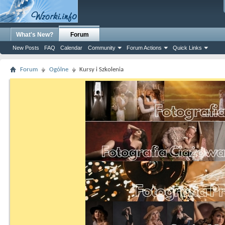
What's New?
Forum
New Posts
FAQ
Calendar
Community
Forum Actions
Quick Links
Forum
Ogólne
Kursy i Szkolenia