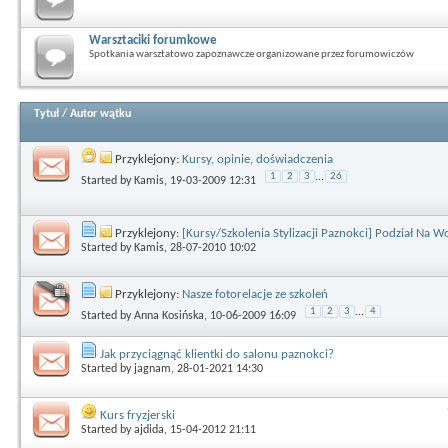
Warsztaciki forumkowe
Spotkania warsztatowo zapoznawcze organizowane przez forumowiczów
Tytuł
/
Autor wątku
Przyklejony:
Kursy, opinie, doświadczenia
1
2
3
...
26
Started by
Kamis
, 19-03-2009 12:31
Przyklejony:
[Kursy/Szkolenia Stylizacji Paznokci] Podział Na 
Started by
Kamis
, 28-07-2010 10:02
Przyklejony:
Nasze fotorelacje ze szkoleń
1
2
3
...
4
Started by
Anna Kosińska
, 10-06-2009 16:09
Jak przyciągnąć klientki do salonu paznokci?
Started by
jagnam
, 28-01-2021 14:30
Kurs fryzjerski
Started by
ajdida
, 15-04-2012 21:11