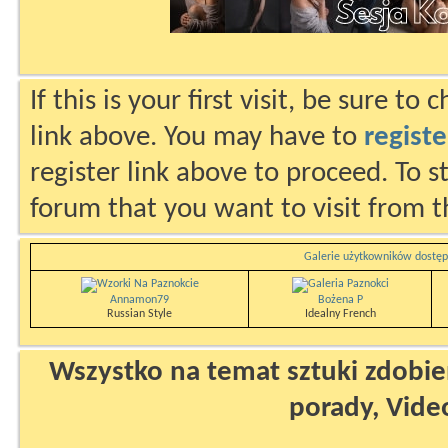
If this is your first visit, be sure to
link above. You may have to
registe
register link above to proceed. To s
forum that you want to visit from t
Galerie użytkowników dostęp
Annamon79
Bożena P
Russian Style
Idealny French
Wszystko na temat sztuki zdobien
porady, Vide