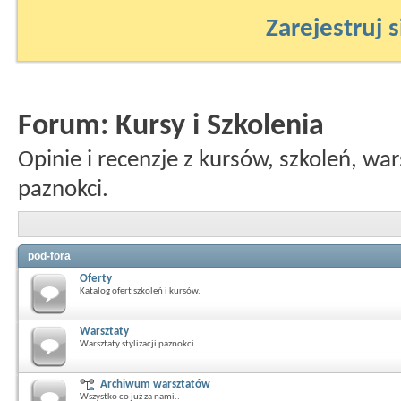
Zarejestruj s
Forum:
Kursy i Szkolenia
Opinie i recenzje z kursów, szkoleń, war
paznokci.
pod-fora
Oferty
Katalog ofert szkoleń i kursów.
Warsztaty
Warsztaty stylizacji paznokci
Archiwum warsztatów
Wszystko co już za nami..