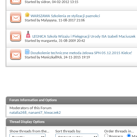
Started by
sidron
, 04-02-2012 13:15
WARSZAWA Szkolenia ze stylizacji paznokci
Started by
Malyyyyna
, 11-08-2017 21:06
LEGNICA Szkoła Wizażu i Pielęgnacji Urody ISA Izabeli Maciuszek
Started by
margareta
, 31-08-2009 20:42
Doszkolenie techniczne metoda żelowa SPN 05.12.2015 Kielce!
Started by
Moniczka89ck
, 24-11-2015 19:19
Forum Information and Options
Moderators of this Forum
natalia268
,
nanami7
,
kiwaczek2
Thread Display Options
Show threads from the...
Sort threads by:
Order threads in...
Rosnąco
Mal