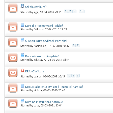
Szkoła czy kurs?
1
2
3
...
13
Started by
aga
, 13-04-2009 23:21
Kurs dla kosmetyczki- gdzie?
Started by
Miłosna
, 20-08-2015 17:33
ŚLĄSKIE Kurs Stylizacji Paznokci
1
2
Started by
Kasienkaa
, 07-06-2010 20:47
Kurs wizażu Lublin-gdzie?
Started by
edusia777
, 24-05-2012 18:44
KRAKÓW kurs
1
2
3
Started by
czarus
, 05-06-2009 10:45
KIELCE Szkolenia Stylizacji Paznokci- Czy Są?
Started by
violala
, 02-01-2010 23:46
Kurs na instruktora paznokci
Started by
cass
, 05-03-2021 13:04