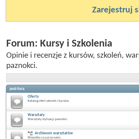
Zarejestruj s
Forum:
Kursy i Szkolenia
Opinie i recenzje z kursów, szkoleń, war
paznokci.
pod-fora
Oferty
Katalog ofert szkoleń i kursów.
Warsztaty
Warsztaty stylizacji paznokci
Archiwum warsztatów
Wszystko co już za nami..