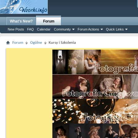
What's New?
Forum
New Posts
FAQ
Calendar
Community
Forum Actions
Quick Links
Forum
Ogólne
Kursy i Szkolenia