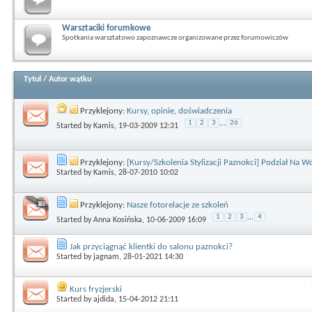
Warsztaciki forumkowe
Spotkania warsztatowo zapoznawcze organizowane przez forumowiczów
Tytuł
/
Autor wątku
Przyklejony:
Kursy, opinie, doświadczenia
1
2
3
...
26
Started by
Kamis
, 19-03-2009 12:31
Przyklejony:
[Kursy/Szkolenia Stylizacji Paznokci] Podział Na 
Started by
Kamis
, 28-07-2010 10:02
Przyklejony:
Nasze fotorelacje ze szkoleń
1
2
3
...
4
Started by
Anna Kosińska
, 10-06-2009 16:09
Jak przyciągnąć klientki do salonu paznokci?
Started by
jagnam
, 28-01-2021 14:30
Kurs fryzjerski
Started by
ajdida
, 15-04-2012 21:11