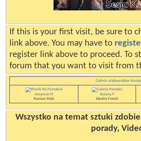
If this is your first visit, be sure to
link above. You may have to
registe
register link above to proceed. To s
forum that you want to visit from t
Galerie użytkowników dostęp
Annamon79
Bożena P
Russian Style
Idealny French
Wszystko na temat sztuki zdobien
porady, Vide