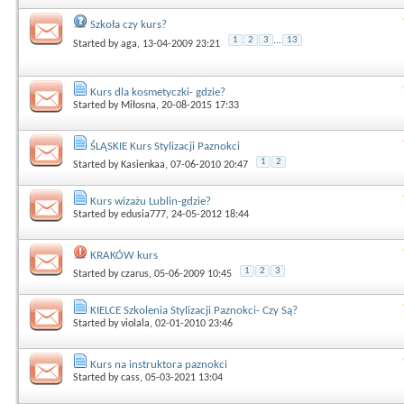
Szkoła czy kurs?
1
2
3
...
13
Started by
aga
, 13-04-2009 23:21
Kurs dla kosmetyczki- gdzie?
Started by
Miłosna
, 20-08-2015 17:33
ŚLĄSKIE Kurs Stylizacji Paznokci
1
2
Started by
Kasienkaa
, 07-06-2010 20:47
Kurs wizażu Lublin-gdzie?
Started by
edusia777
, 24-05-2012 18:44
KRAKÓW kurs
1
2
3
Started by
czarus
, 05-06-2009 10:45
KIELCE Szkolenia Stylizacji Paznokci- Czy Są?
Started by
violala
, 02-01-2010 23:46
Kurs na instruktora paznokci
Started by
cass
, 05-03-2021 13:04