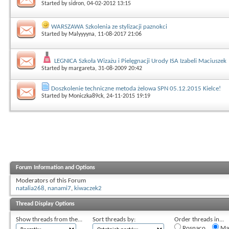
Started by
sidron
, 04-02-2012 13:15
WARSZAWA Szkolenia ze stylizacji paznokci
Started by
Malyyyyna
, 11-08-2017 21:06
LEGNICA Szkoła Wizażu i Pielęgnacji Urody ISA Izabeli Maciuszek
Started by
margareta
, 31-08-2009 20:42
Doszkolenie techniczne metoda żelowa SPN 05.12.2015 Kielce!
Started by
Moniczka89ck
, 24-11-2015 19:19
Forum Information and Options
Moderators of this Forum
natalia268
,
nanami7
,
kiwaczek2
Thread Display Options
Show threads from the...
Sort threads by:
Order threads in...
Rosnąco
Mal