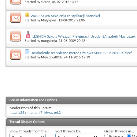
Started by
sidron
, 04-02-2012 13:15
WARSZAWA Szkolenia ze stylizacji paznokci
Started by
Malyyyyna
, 11-08-2017 21:06
LEGNICA Szkoła Wizażu i Pielęgnacji Urody ISA Izabeli Maciuszek
Started by
margareta
, 31-08-2009 20:42
Doszkolenie techniczne metoda żelowa SPN 05.12.2015 Kielce!
Started by
Moniczka89ck
, 24-11-2015 19:19
Forum Information and Options
Moderators of this Forum
natalia268
,
nanami7
,
kiwaczek2
Thread Display Options
Show threads from the...
Sort threads by:
Order threads in...
Rosnąco
Mal