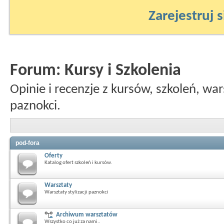
Zarejestruj s
Forum:
Kursy i Szkolenia
Opinie i recenzje z kursów, szkoleń, war
paznokci.
pod-fora
Oferty
Katalog ofert szkoleń i kursów.
Warsztaty
Warsztaty stylizacji paznokci
Archiwum warsztatów
Wszystko co już za nami..