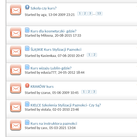
Szkoła czy kurs?
1
2
3
...
13
Started by
aga
, 13-04-2009 23:21
Kurs dla kosmetyczki- gdzie?
Started by
Miłosna
, 20-08-2015 17:33
ŚLĄSKIE Kurs Stylizacji Paznokci
1
2
Started by
Kasienkaa
, 07-06-2010 20:47
Kurs wizażu Lublin-gdzie?
Started by
edusia777
, 24-05-2012 18:44
KRAKÓW kurs
1
2
3
Started by
czarus
, 05-06-2009 10:45
KIELCE Szkolenia Stylizacji Paznokci- Czy Są?
Started by
violala
, 02-01-2010 23:46
Kurs na instruktora paznokci
Started by
cass
, 05-03-2021 13:04