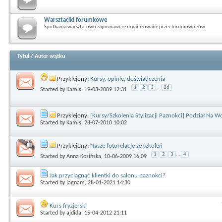
Warsztaciki forumkowe
Spotkania warsztatowo zapoznawcze organizowane przez forumowiczów
Tytuł
/
Autor wątku
Przyklejony:
Kursy, opinie, doświadczenia
1
2
3
...
26
Started by
Kamis
, 19-03-2009 12:31
Przyklejony:
[Kursy/Szkolenia Stylizacji Paznokci] Podział Na 
Started by
Kamis
, 28-07-2010 10:02
Przyklejony:
Nasze fotorelacje ze szkoleń
1
2
3
...
4
Started by
Anna Kosińska
, 10-06-2009 16:09
Jak przyciągnąć klientki do salonu paznokci?
Started by
jagnam
, 28-01-2021 14:30
Kurs fryzjerski
Started by
ajdida
, 15-04-2012 21:11