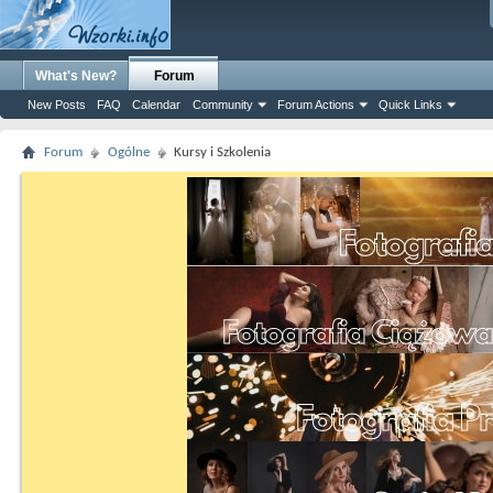
What's New?
Forum
New Posts
FAQ
Calendar
Community
Forum Actions
Quick Links
Forum
Ogólne
Kursy i Szkolenia