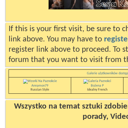
If this is your first visit, be sure to
link above. You may have to
registe
register link above to proceed. To s
forum that you want to visit from t
Galerie użytkowników dostęp
Annamon79
Bożena P
Russian Style
Idealny French
Wszystko na temat sztuki zdobien
porady, Vide