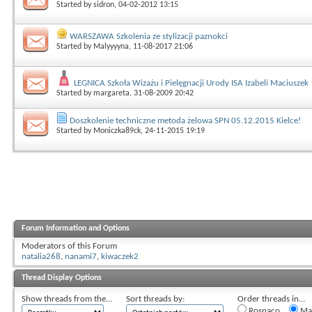
Started by
sidron
, 04-02-2012 13:15
WARSZAWA Szkolenia ze stylizacji paznokci
Started by
Malyyyyna
, 11-08-2017 21:06
LEGNICA Szkoła Wizażu i Pielęgnacji Urody ISA Izabeli Maciuszek
Started by
margareta
, 31-08-2009 20:42
Doszkolenie techniczne metoda żelowa SPN 05.12.2015 Kielce!
Started by
Moniczka89ck
, 24-11-2015 19:19
Forum Information and Options
Moderators of this Forum
natalia268
,
nanami7
,
kiwaczek2
Thread Display Options
Show threads from the...
Sort threads by:
Order threads in...
Rosnąco
Mal