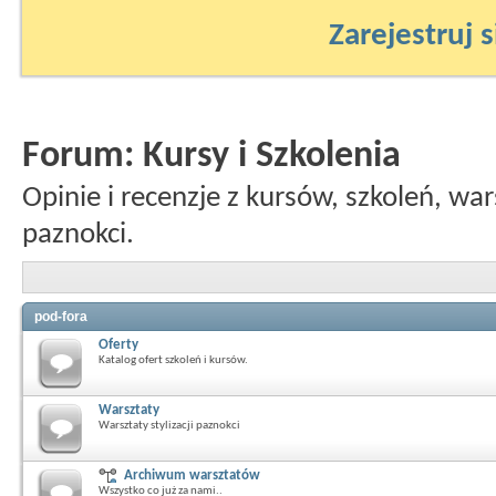
Zarejestruj s
Forum:
Kursy i Szkolenia
Opinie i recenzje z kursów, szkoleń, war
paznokci.
pod-fora
Oferty
Katalog ofert szkoleń i kursów.
Warsztaty
Warsztaty stylizacji paznokci
Archiwum warsztatów
Wszystko co już za nami..