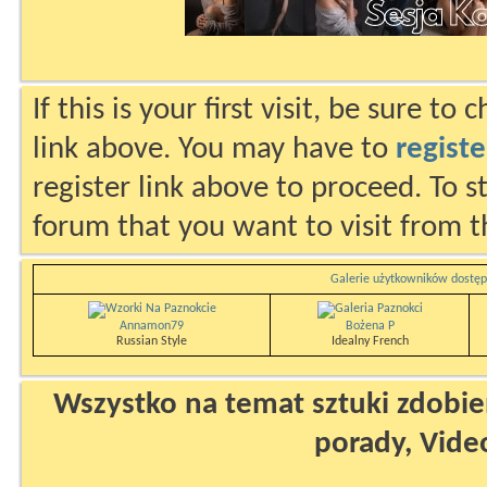
If this is your first visit, be sure to
link above. You may have to
registe
register link above to proceed. To s
forum that you want to visit from t
Galerie użytkowników dostęp
Annamon79
Bożena P
Russian Style
Idealny French
Wszystko na temat sztuki zdobien
porady, Vide