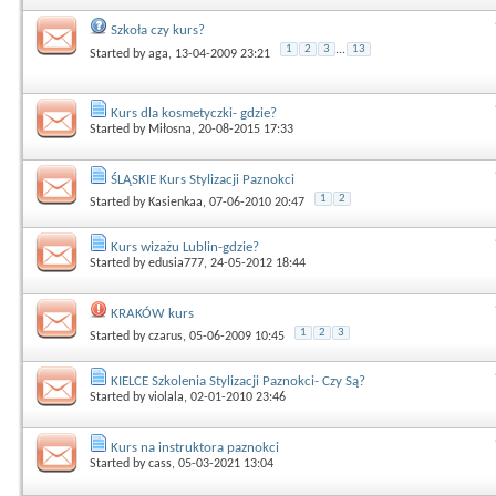
Szkoła czy kurs?
1
2
3
...
13
Started by
aga
, 13-04-2009 23:21
Kurs dla kosmetyczki- gdzie?
Started by
Miłosna
, 20-08-2015 17:33
ŚLĄSKIE Kurs Stylizacji Paznokci
1
2
Started by
Kasienkaa
, 07-06-2010 20:47
Kurs wizażu Lublin-gdzie?
Started by
edusia777
, 24-05-2012 18:44
KRAKÓW kurs
1
2
3
Started by
czarus
, 05-06-2009 10:45
KIELCE Szkolenia Stylizacji Paznokci- Czy Są?
Started by
violala
, 02-01-2010 23:46
Kurs na instruktora paznokci
Started by
cass
, 05-03-2021 13:04