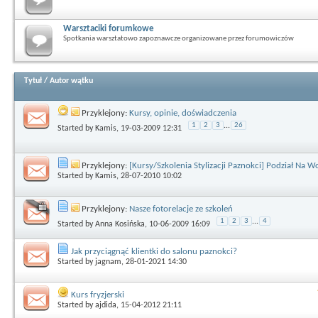
Warsztaciki forumkowe
Spotkania warsztatowo zapoznawcze organizowane przez forumowiczów
Tytuł
/
Autor wątku
Przyklejony:
Kursy, opinie, doświadczenia
1
2
3
...
26
Started by
Kamis
, 19-03-2009 12:31
Przyklejony:
[Kursy/Szkolenia Stylizacji Paznokci] Podział Na 
Started by
Kamis
, 28-07-2010 10:02
Przyklejony:
Nasze fotorelacje ze szkoleń
1
2
3
...
4
Started by
Anna Kosińska
, 10-06-2009 16:09
Jak przyciągnąć klientki do salonu paznokci?
Started by
jagnam
, 28-01-2021 14:30
Kurs fryzjerski
Started by
ajdida
, 15-04-2012 21:11