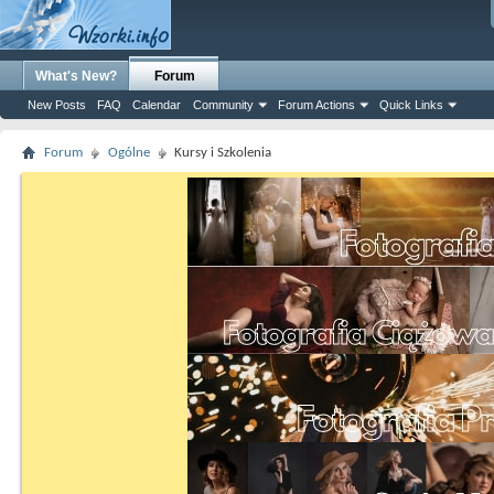
What's New?
Forum
New Posts
FAQ
Calendar
Community
Forum Actions
Quick Links
Forum
Ogólne
Kursy i Szkolenia