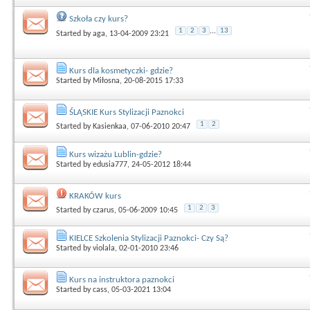
Szkoła czy kurs?
1
2
3
...
13
Started by
aga
, 13-04-2009 23:21
Kurs dla kosmetyczki- gdzie?
Started by
Miłosna
, 20-08-2015 17:33
ŚLĄSKIE Kurs Stylizacji Paznokci
1
2
Started by
Kasienkaa
, 07-06-2010 20:47
Kurs wizażu Lublin-gdzie?
Started by
edusia777
, 24-05-2012 18:44
KRAKÓW kurs
1
2
3
Started by
czarus
, 05-06-2009 10:45
KIELCE Szkolenia Stylizacji Paznokci- Czy Są?
Started by
violala
, 02-01-2010 23:46
Kurs na instruktora paznokci
Started by
cass
, 05-03-2021 13:04