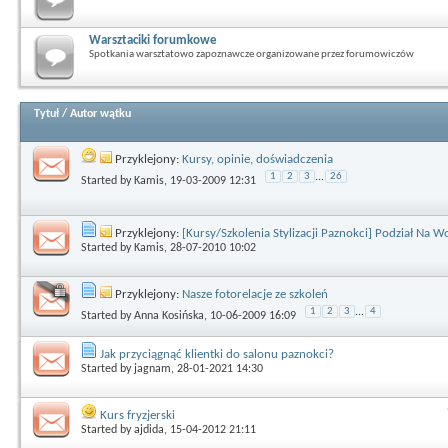
Warsztaciki forumkowe
Spotkania warsztatowo zapoznawcze organizowane przez forumowiczów
Tytuł
/
Autor wątku
Przyklejony:
Kursy, opinie, doświadczenia
1
2
3
...
26
Started by
Kamis
, 19-03-2009 12:31
Przyklejony:
[Kursy/Szkolenia Stylizacji Paznokci] Podział Na 
Started by
Kamis
, 28-07-2010 10:02
Przyklejony:
Nasze fotorelacje ze szkoleń
1
2
3
...
4
Started by
Anna Kosińska
, 10-06-2009 16:09
Jak przyciągnąć klientki do salonu paznokci?
Started by
jagnam
, 28-01-2021 14:30
Kurs fryzjerski
Started by
ajdida
, 15-04-2012 21:11