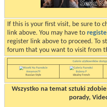
If this is your first visit, be sure to
link above. You may have to
registe
register link above to proceed. To s
forum that you want to visit from t
Galerie użytkowników dostęp
Annamon79
Bożena P
Russian Style
Idealny French
Wszystko na temat sztuki zdobien
porady, Vide