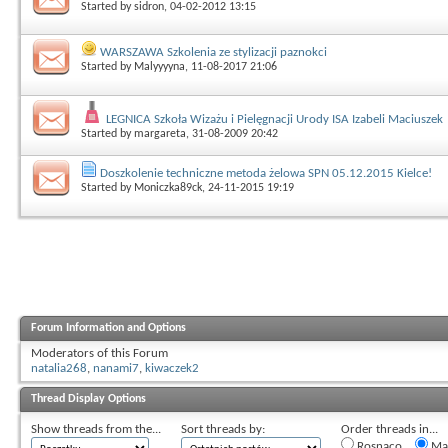
Started by
sidron
, 04-02-2012 13:15
WARSZAWA Szkolenia ze stylizacji paznokci
Started by
Malyyyyna
, 11-08-2017 21:06
LEGNICA Szkoła Wizażu i Pielęgnacji Urody ISA Izabeli Maciuszek
Started by
margareta
, 31-08-2009 20:42
Doszkolenie techniczne metoda żelowa SPN 05.12.2015 Kielce!
Started by
Moniczka89ck
, 24-11-2015 19:19
Forum Information and Options
Moderators of this Forum
natalia268
,
nanami7
,
kiwaczek2
Thread Display Options
Show threads from the...
Sort threads by:
Order threads in...
Rosnąco
Mal