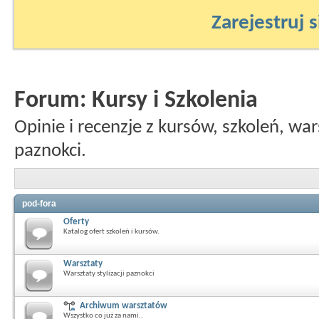
Zarejestruj s
Forum:
Kursy i Szkolenia
Opinie i recenzje z kursów, szkoleń, war
paznokci.
pod-fora
Oferty
Katalog ofert szkoleń i kursów.
Warsztaty
Warsztaty stylizacji paznokci
Archiwum warsztatów
Wszystko co już za nami..