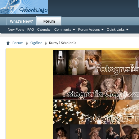
What's New?
Forum
New Posts
FAQ
Calendar
Community
Forum Actions
Quick Links
Forum
Ogólne
Kursy i Szkolenia