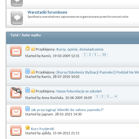
Warsztaciki forumkowe
Spotkania warsztatowo zapoznawcze organizowane przez forumowiczów
Tytuł
/
Autor wątku
Przyklejony:
Kursy, opinie, doświadczenia
1
2
3
...
26
Started by
Kamis
, 19-03-2009 12:31
Przyklejony:
[Kursy/Szkolenia Stylizacji Paznokci] Podział Na 
Started by
Kamis
, 28-07-2010 10:02
Przyklejony:
Nasze fotorelacje ze szkoleń
1
2
3
...
4
Started by
Anna Kosińska
, 10-06-2009 16:09
Jak przyciągnąć klientki do salonu paznokci?
Started by
jagnam
, 28-01-2021 14:30
Kurs fryzjerski
Started by
ajdida
, 15-04-2012 21:11