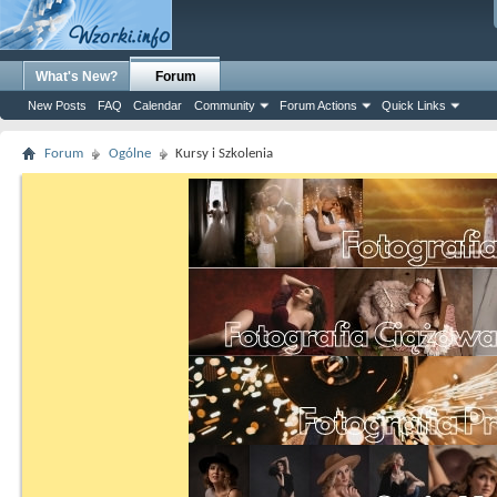
What's New?
Forum
New Posts
FAQ
Calendar
Community
Forum Actions
Quick Links
Forum
Ogólne
Kursy i Szkolenia