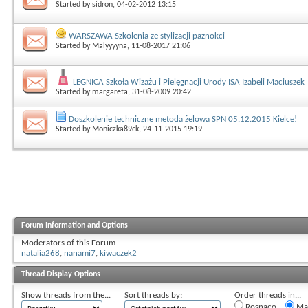
Started by
sidron
, 04-02-2012 13:15
WARSZAWA Szkolenia ze stylizacji paznokci
Started by
Malyyyyna
, 11-08-2017 21:06
LEGNICA Szkoła Wizażu i Pielęgnacji Urody ISA Izabeli Maciuszek
Started by
margareta
, 31-08-2009 20:42
Doszkolenie techniczne metoda żelowa SPN 05.12.2015 Kielce!
Started by
Moniczka89ck
, 24-11-2015 19:19
Forum Information and Options
Moderators of this Forum
natalia268
,
nanami7
,
kiwaczek2
Thread Display Options
Show threads from the...
Sort threads by:
Order threads in...
Rosnąco
Mal