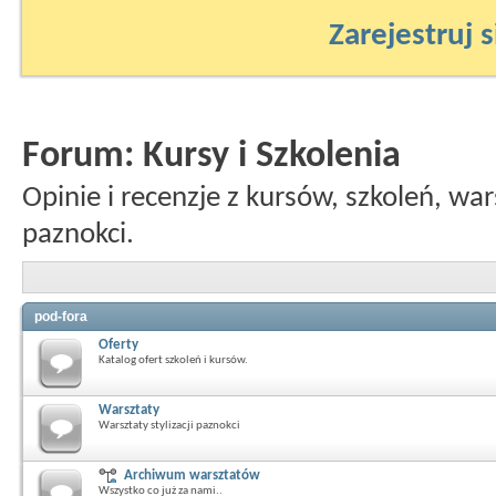
Zarejestruj s
Forum:
Kursy i Szkolenia
Opinie i recenzje z kursów, szkoleń, war
paznokci.
pod-fora
Oferty
Katalog ofert szkoleń i kursów.
Warsztaty
Warsztaty stylizacji paznokci
Archiwum warsztatów
Wszystko co już za nami..