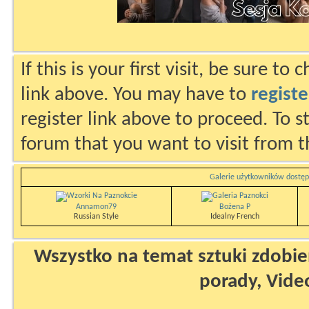
If this is your first visit, be sure to
link above. You may have to
registe
register link above to proceed. To s
forum that you want to visit from t
Galerie użytkowników dostęp
Annamon79
Bożena P
Russian Style
Idealny French
Wszystko na temat sztuki zdobien
porady, Vide