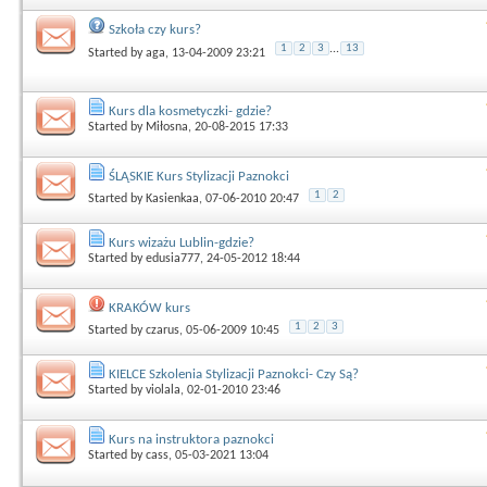
Szkoła czy kurs?
1
2
3
...
13
Started by
aga
, 13-04-2009 23:21
Kurs dla kosmetyczki- gdzie?
Started by
Miłosna
, 20-08-2015 17:33
ŚLĄSKIE Kurs Stylizacji Paznokci
1
2
Started by
Kasienkaa
, 07-06-2010 20:47
Kurs wizażu Lublin-gdzie?
Started by
edusia777
, 24-05-2012 18:44
KRAKÓW kurs
1
2
3
Started by
czarus
, 05-06-2009 10:45
KIELCE Szkolenia Stylizacji Paznokci- Czy Są?
Started by
violala
, 02-01-2010 23:46
Kurs na instruktora paznokci
Started by
cass
, 05-03-2021 13:04