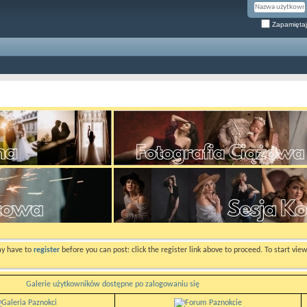
Zapamiętaj
ay have to
register
before you can post: click the register link above to proceed. To start vi
Galerie użytkowników dostępne po zalogowaniu się