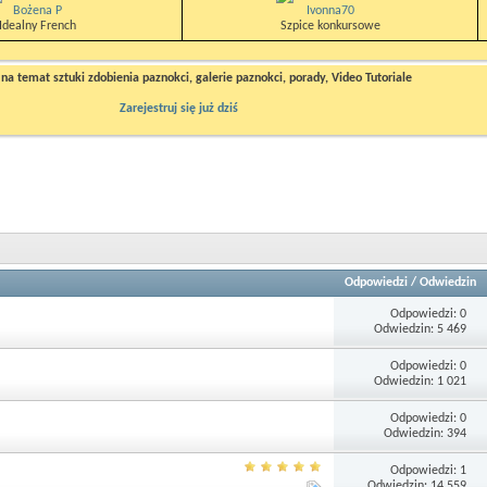
Bożena P
Ivonna70
Idealny French
Szpice konkursowe
a temat sztuki zdobienia paznokci, galerie paznokci, porady, Video Tutoriale
Zarejestruj się już dziś
Odpowiedzi
/
Odwiedzin
Odpowiedzi: 0
Odwiedzin: 5 469
Odpowiedzi: 0
Odwiedzin: 1 021
Odpowiedzi: 0
Odwiedzin: 394
Odpowiedzi: 1
Odwiedzin: 14 559