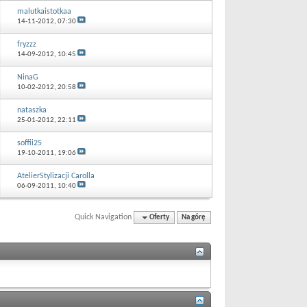
malutkaistotkaa
14-11-2012,
07:30
fryzzz
14-09-2012,
10:45
NinaG
10-02-2012,
20:58
nataszka
25-01-2012,
22:11
soffii25
19-10-2011,
19:06
AtelierStylizacji Carolla
06-09-2011,
10:40
Quick Navigation
Oferty
Na górę