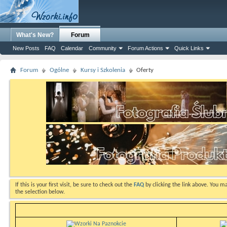
What's New?
Forum
New Posts
FAQ
Calendar
Community
Forum Actions
Quick Links
Forum
Ogólne
Kursy i Szkolenia
Oferty
If this is your first visit, be sure to check out the
FAQ
by clicking the link above. You m
the selection below.