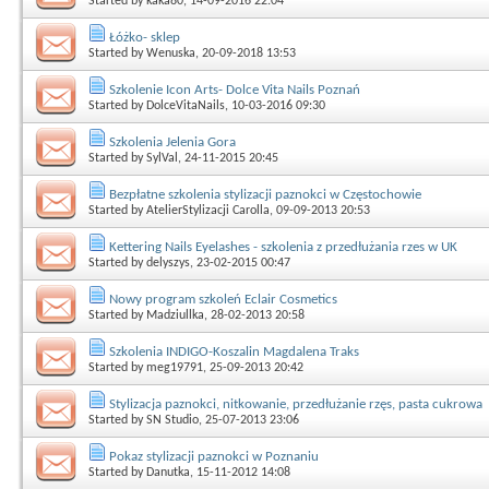
Started by
kaka80
, 14-09-2016 22:04
Łóżko- sklep
Started by
Wenuska
, 20-09-2018 13:53
Szkolenie Icon Arts- Dolce Vita Nails Poznań
Started by
DolceVitaNails
, 10-03-2016 09:30
Szkolenia Jelenia Gora
Started by
SylVal
, 24-11-2015 20:45
Bezpłatne szkolenia stylizacji paznokci w Częstochowie
Started by
AtelierStylizacji Carolla
, 09-09-2013 20:53
Kettering Nails Eyelashes - szkolenia z przedłużania rzes w UK
Started by
delyszys
, 23-02-2015 00:47
Nowy program szkoleń Eclair Cosmetics
Started by
Madziullka
, 28-02-2013 20:58
Szkolenia INDIGO-Koszalin Magdalena Traks
Started by
meg19791
, 25-09-2013 20:42
Stylizacja paznokci, nitkowanie, przedłużanie rzęs, pasta cukrowa
Started by
SN Studio
, 25-07-2013 23:06
Pokaz stylizacji paznokci w Poznaniu
Started by
Danutka
, 15-11-2012 14:08