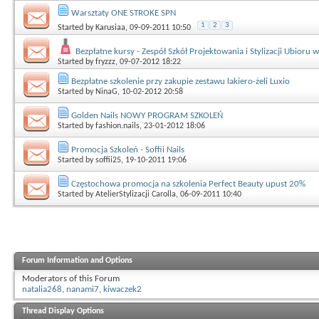
Warsztaty ONE STROKE SPN
1
2
3
Started by
Karusiaa
, 09-09-2011 10:50
Bezpłatne kursy - Zespół Szkół Projektowania i Stylizacji Ubioru
Started by
fryzzz
, 09-07-2012 18:22
Bezpłatne szkolenie przy zakupie zestawu lakiero-żeli Luxio
Started by
NinaG
, 10-02-2012 20:58
Golden Nails NOWY PROGRAM SZKOLEŃ
Started by
fashion.nails
, 23-01-2012 18:06
Promocja Szkoleń - Soffii Nails
Started by
soffii25
, 19-10-2011 19:06
Częstochowa promocja na szkolenia Perfect Beauty upust 20%
Started by
AtelierStylizacji Carolla
, 06-09-2011 10:40
Forum Information and Options
Moderators of this Forum
natalia268
,
nanami7
,
kiwaczek2
Thread Display Options