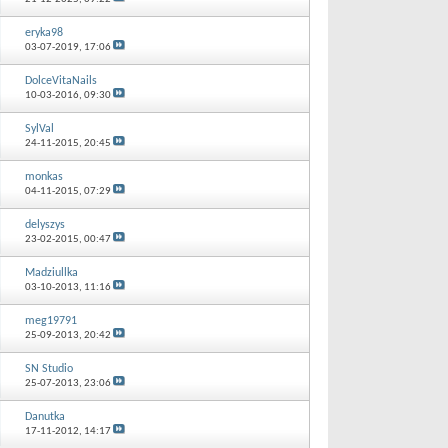
eryka98
03-07-2019,
17:06
DolceVitaNails
10-03-2016,
09:30
SylVal
24-11-2015,
20:45
monkas
04-11-2015,
07:29
delyszys
23-02-2015,
00:47
Madziullka
03-10-2013,
11:16
meg19791
25-09-2013,
20:42
SN Studio
25-07-2013,
23:06
Danutka
17-11-2012,
14:17