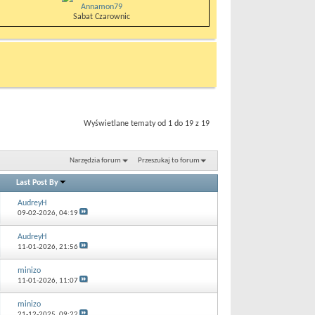
Annamon79
Sabat Czarownic
Wyświetlane tematy od 1 do 19 z 19
Narzędzia forum
Przeszukaj to forum
Last Post By
AudreyH
09-02-2026,
04:19
AudreyH
11-01-2026,
21:56
minizo
11-01-2026,
11:07
minizo
21-12-2025,
09:22