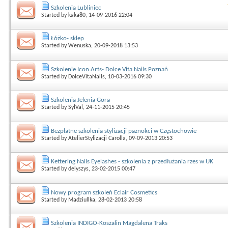
Szkolenia Lubliniec
Started by
kaka80
, 14-09-2016 22:04
Łóżko- sklep
Started by
Wenuska
, 20-09-2018 13:53
Szkolenie Icon Arts- Dolce Vita Nails Poznań
Started by
DolceVitaNails
, 10-03-2016 09:30
Szkolenia Jelenia Gora
Started by
SylVal
, 24-11-2015 20:45
Bezpłatne szkolenia stylizacji paznokci w Częstochowie
Started by
AtelierStylizacji Carolla
, 09-09-2013 20:53
Kettering Nails Eyelashes - szkolenia z przedłużania rzes w UK
Started by
delyszys
, 23-02-2015 00:47
Nowy program szkoleń Eclair Cosmetics
Started by
Madziullka
, 28-02-2013 20:58
Szkolenia INDIGO-Koszalin Magdalena Traks