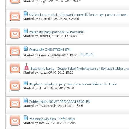
Started by
meg19791
, 25-09-2013 20:42
Stylizacja paznokci, nitkowanie, przedłużanie rzęs, pasta cukrowa
Started by
SN Studio
, 25-07-2013 23:06
Pokaz stylizacji paznokci w Poznaniu
Started by
Danutka
, 15-11-2012 14:08
Warsztaty ONE STROKE SPN
1
2
3
Started by
Karusiaa
, 09-09-2011 10:50
Bezpłatne kursy - Zespół Szkół Projektowania i Stylizacji Ubioru
Started by
fryzzz
, 09-07-2012 18:22
Bezpłatne szkolenie przy zakupie zestawu lakiero-żeli Luxio
Started by
NinaG
, 10-02-2012 20:58
Golden Nails NOWY PROGRAM SZKOLEŃ
Started by
fashion.nails
, 23-01-2012 18:06
Promocja Szkoleń - Soffii Nails
Started by
soffii25
, 19-10-2011 19:06