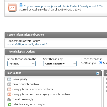
Częstochowa promocja na szkolenia Perfect Beauty upust 20%
Started by
AtelierStylizacji Carolla
, 06-09-2011 10:40
Forum Information and Options
Moderators of this Forum
natalia268
,
nanami7
,
kiwaczek2
Thread Display Options
Show threads from the...
Sort threads by:
Order threads in...
Rosnąco
Mal
Icon Legend
Nowe posty
Brak nowych postów
Gorący temat z nowymi postami
Gorący temat nie zawierający nowych postów
Temat zamknięty
Udzielałeś się w tym wątku