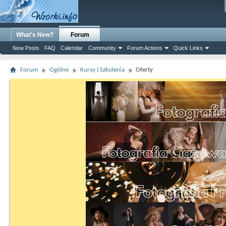
What's New?
Forum
New Posts
FAQ
Calendar
Community
Forum Actions
Quick Links
Forum
Ogólne
Kursy i Szkolenia
Oferty