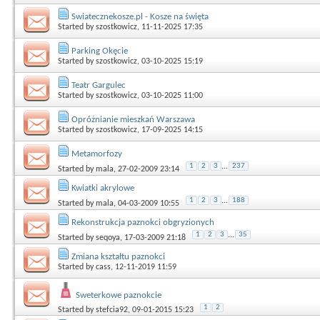
Swiatecznekosze.pl - Kosze na święta
Started by
szostkowicz
, 11-11-2025 17:35
Parking Okęcie
Started by
szostkowicz
, 03-10-2025 15:19
Teatr Gargulec
Started by
szostkowicz
, 03-10-2025 11:00
Opróżnianie mieszkań Warszawa
Started by
szostkowicz
, 17-09-2025 14:15
Metamorfozy
1
2
3
...
237
Started by
mala
, 27-02-2009 23:14
Kwiatki akrylowe
1
2
3
...
188
Started by
mala
, 04-03-2009 10:55
Rekonstrukcja paznokci obgryzionych
1
2
3
...
35
Started by
seqoya
, 17-03-2009 21:18
Zmiana kształtu paznokci
Started by
cass
, 12-11-2019 11:59
Sweterkowe paznokcie
1
2
Started by
stefcia92
, 09-01-2015 15:23