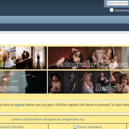
Zapamiętaj
ay have to
register
before you can post: click the register link above to proceed. To start vi
Galerie użytkowników dostępne po zalogowaniu się