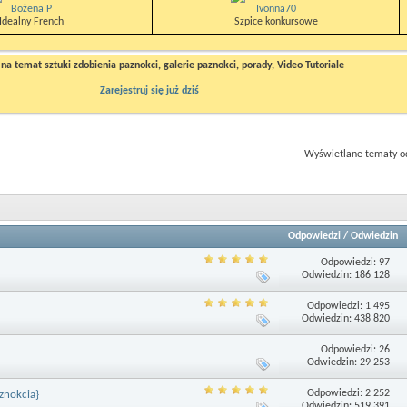
Bożena P
Ivonna70
Idealny French
Szpice konkursowe
a temat sztuki zdobienia paznokci, galerie paznokci, porady, Video Tutoriale
Zarejestruj się już dziś
Wyświetlane tematy od
Odpowiedzi
/
Odwiedzin
Odpowiedzi: 97
Odwiedzin: 186 128
Odpowiedzi: 1 495
Odwiedzin: 438 820
Odpowiedzi: 26
Odwiedzin: 29 253
Odpowiedzi: 2 252
znokcia}
Odwiedzin: 519 391