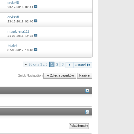
eryka98
23-12-2018,
02:41
eryka98
23-12-2018,
02:40
magdalena112
21-05-2018,
19:58
Jolakrk
07-05-2017,
10:40
Strona 1 z 3
1
2
3
Ostatni
Quick Navigation
Zdjęcia pazurków
Na górę