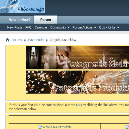
What's New?
Forum
New Posts
FAQ
Calendar
Community
Forum Actions
Quick Links
Forum
Paznokcie
Zdjęcia pazurków
If this is your first visit, be sure to check out the
FAQ
by clicking the link above. You m
the selection below.