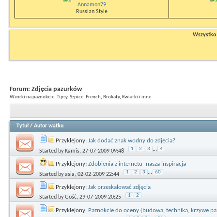
Annamon79
Russian Style
Wszystko n
Forum:
Zdjęcia pazurków
Wzorki na paznokcie, Tipsy, Szpice, French, Brokaty, Kwiatki i inne
Tytuł
/
Autor wątku
Przyklejony:
Jak dodać znak wodny do zdjęcia?
1
2
3
...
4
Started by
Kamis
, 27-07-2009 09:48
Przyklejony:
Zdobienia z internetu- nasza inspiracja
1
2
3
...
60
Started by
asia
, 02-02-2009 22:44
Przyklejony:
Jak przeskalować zdjęcia
1
2
Started by
Gość
, 29-07-2009 20:25
Przyklejony:
Paznokcie do oceny {budowa, technika, krzywe pa