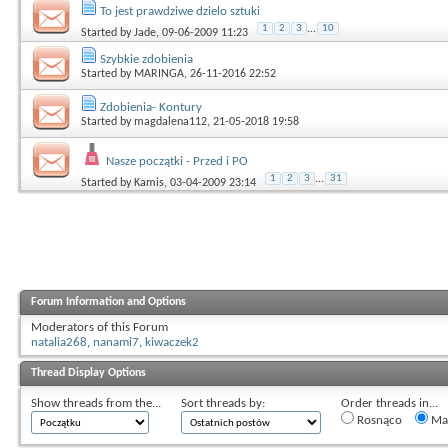
To jest prawdziwe dzielo sztuki
1
2
3
...
10
Started by
Jade
, 09-06-2009 11:23
Szybkie zdobienia
Started by
MARINGA
, 26-11-2016 22:52
Zdobienia- Kontury
Started by
magdalena112
, 21-05-2018 19:58
Nasze początki - Przed i PO
1
2
3
...
31
Started by
Kamis
, 03-04-2009 23:14
Forum Information and Options
Moderators of this Forum
natalia268
,
nanami7
,
kiwaczek2
Thread Display Options
Show threads from the...
Sort threads by:
Order threads in...
Rosnąco
Mal