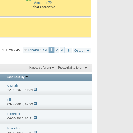
Annamon79
Sabat Czarownic
Strona 1 z 3
1
2
3
 1 do 20 z 46
Ostatni
Narzędzia forum
Przeszukaj to forum
Last Post By
chanah
22-08-2020,
11:34
ell
03-09-2019,
07:29
HankaHa
04-09-2018,
09:21
kasia885
10-04-2017,
20:41