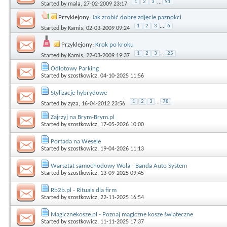
1
2
3
...
91
Started by
mala
, 27-02-2009 23:17
Przyklejony:
Jak zrobić dobre zdjęcie paznokci
1
2
3
...
6
Started by
Kamis
, 02-03-2009 09:24
Przyklejony:
Krok po kroku
1
2
3
...
25
Started by
Kamis
, 22-03-2009 19:37
Odlotowy Parking
Started by
szostkowicz
, 04-10-2025 11:56
Stylizacje hybrydowe
1
2
3
...
78
Started by
zyza
, 16-04-2012 23:56
Zajrzyj na Brym-Brym.pl
Started by
szostkowicz
, 17-05-2026 10:00
Portada na Wesele
Started by
szostkowicz
, 19-04-2026 11:13
Warsztat samochodowy Wola - Banda Auto System
Started by
szostkowicz
, 13-09-2025 09:45
Rb2b.pl - Rituals dla firm
Started by
szostkowicz
, 22-11-2025 16:54
Magicznekosze.pl - Poznaj magiczne kosze świąteczne
Started by
szostkowicz
, 11-11-2025 17:37