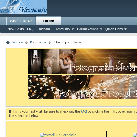
What's New?
Forum
New Posts
FAQ
Calendar
Community
Forum Actions
Quick Links
Forum
Paznokcie
Zdjęcia pazurków
If this is your first visit, be sure to check out the
FAQ
by clicking the link above. You m
the selection below.