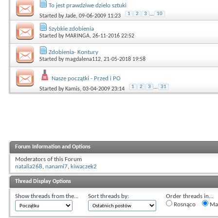
To jest prawdziwe dzielo sztuki
1
2
3
...
10
Started by
Jade
, 09-06-2009 11:23
Szybkie zdobienia
Started by
MARINGA
, 26-11-2016 22:52
Zdobienia- Kontury
Started by
magdalena112
, 21-05-2018 19:58
Nasze początki - Przed i PO
1
2
3
...
31
Started by
Kamis
, 03-04-2009 23:14
Forum Information and Options
Moderators of this Forum
natalia268
,
nanami7
,
kiwaczek2
Thread Display Options
Show threads from the...
Sort threads by:
Order threads in...
Rosnąco
Mal