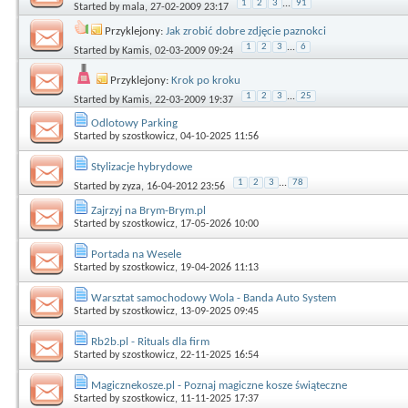
1
2
3
...
91
Started by
mala
, 27-02-2009 23:17
Przyklejony:
Jak zrobić dobre zdjęcie paznokci
1
2
3
...
6
Started by
Kamis
, 02-03-2009 09:24
Przyklejony:
Krok po kroku
1
2
3
...
25
Started by
Kamis
, 22-03-2009 19:37
Odlotowy Parking
Started by
szostkowicz
, 04-10-2025 11:56
Stylizacje hybrydowe
1
2
3
...
78
Started by
zyza
, 16-04-2012 23:56
Zajrzyj na Brym-Brym.pl
Started by
szostkowicz
, 17-05-2026 10:00
Portada na Wesele
Started by
szostkowicz
, 19-04-2026 11:13
Warsztat samochodowy Wola - Banda Auto System
Started by
szostkowicz
, 13-09-2025 09:45
Rb2b.pl - Rituals dla firm
Started by
szostkowicz
, 22-11-2025 16:54
Magicznekosze.pl - Poznaj magiczne kosze świąteczne
Started by
szostkowicz
, 11-11-2025 17:37