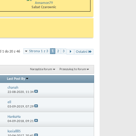
Annamon79
Sabat Czarownic
Strona 1 z 3
1
2
3
 1 do 20 z 46
Ostatni
Narzędzia forum
Przeszukaj to forum
Last Post By
chanah
22-08-2020,
11:34
ell
03-09-2019,
07:29
HankaHa
04-09-2018,
09:21
kasia885
10-04-2017,
20:41