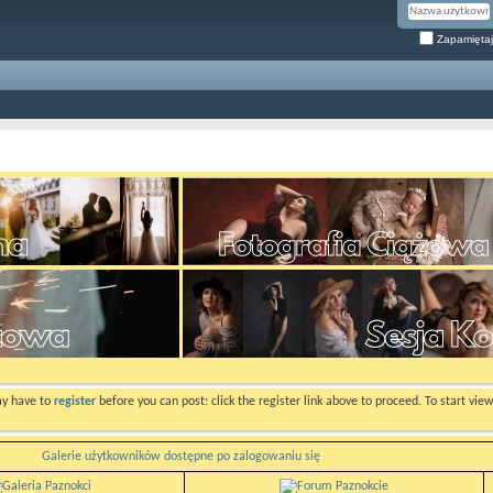
Zapamiętaj
ay have to
register
before you can post: click the register link above to proceed. To start vi
Galerie użytkowników dostępne po zalogowaniu się