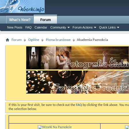
What's New?
Forum
New Posts
FAQ
Calendar
Community
Forum Actions
Quick Links
Forum
Ogólne
Pisma branżowe
Akademia Paznokcia
If this is your first visit, be sure to check out the
FAQ
by clicking the link above. You m
the selection below.