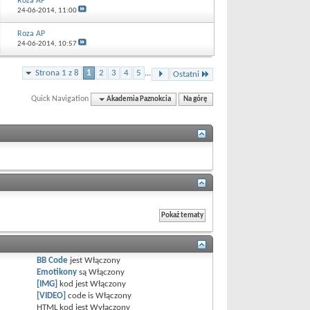
Roza AP
24-06-2014,
11:00
Roza AP
24-06-2014,
10:57
Strona 1 z 8
1
2
3
4
5
...
Ostatni
Quick Navigation
Akademia Paznokcia
Na górę
BB Code
jest
Włączony
Emotikony
są
Włączony
[IMG]
kod jest
Włączony
[VIDEO]
code is
Włączony
HTML kod jest
Wyłączony