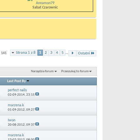
Annamon79
Sabat Czarownic
Strona 1 z 8
1
2
3
4
5
...
 141
Ostatni
Narzędzia forum
Przeszukaj to forum
Last Post By
perfect nails
02-09-2014,
23:15
marzena.k
01-09-2012,
09:27
Iwon
20-08-2012,
09:37
marzena.k
13-07-2012,
08:00