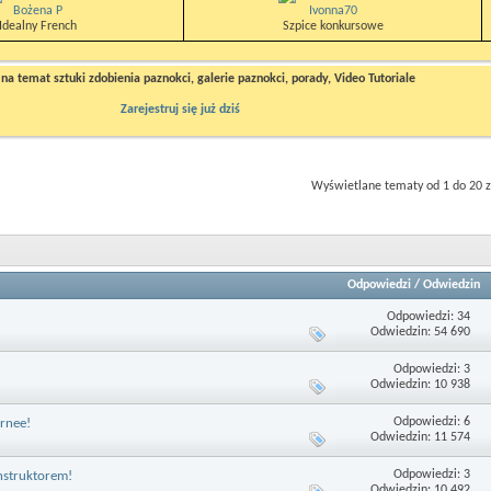
Bożena P
Ivonna70
Idealny French
Szpice konkursowe
a temat sztuki zdobienia paznokci, galerie paznokci, porady, Video Tutoriale
Zarejestruj się już dziś
Wyświetlane tematy od 1 do 20 z
Odpowiedzi
/
Odwiedzin
Odpowiedzi: 34
Odwiedzin: 54 690
Odpowiedzi: 3
Odwiedzin: 10 938
Odpowiedzi: 6
rnee!
Odwiedzin: 11 574
Odpowiedzi: 3
nstruktorem!
Odwiedzin: 10 492