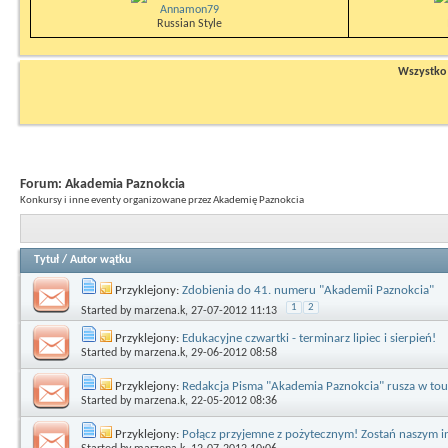
Annamon79
Russian Style
Wszystko n
Forum:
Akademia Paznokcia
Konkursy i inne eventy organizowane przez Akademię Paznokcia
Tytuł
/
Autor wątku
Przyklejony:
Zdobienia do 41. numeru "Akademii Paznokcia"
1
2
Started by
marzena.k
, 27-07-2012 11:13
Przyklejony:
Edukacyjne czwartki - terminarz lipiec i sierpień!
Started by
marzena.k
, 29-06-2012 08:58
Przyklejony:
Redakcja Pisma "Akademia Paznokcia" rusza w tou
Started by
marzena.k
, 22-05-2012 08:36
Przyklejony:
Połącz przyjemne z pożytecznym! Zostań naszym i