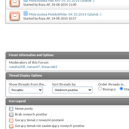
Mistrzostwa Nail Art- 05.10.2014 Gdańsk :)
Started by
Roza AP
, 24-06-2014 11:00
Mistrzostwa Pink&White- 04.10.2014 Gdańsk :)
Started by
Roza AP
, 24-06-2014 10:57
Forum Information and Options
Moderators of this Forum
natalia268
,
nanami7
,
kiwaczek2
Thread Display Options
Show threads from the...
Sort threads by:
Order threads in...
Rosnąco
Mal
Icon Legend
Nowe posty
Brak nowych postów
Gorący temat z nowymi postami
Gorący temat nie zawierający nowych postów