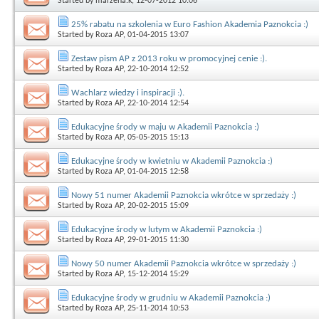
Started by
marzena.k
, 12-07-2012 10:06
25% rabatu na szkolenia w Euro Fashion Akademia Paznokcia :)
Started by
Roza AP
, 01-04-2015 13:07
Zestaw pism AP z 2013 roku w promocyjnej cenie :).
Started by
Roza AP
, 22-10-2014 12:52
Wachlarz wiedzy i inspiracji :).
Started by
Roza AP
, 22-10-2014 12:54
Edukacyjne środy w maju w Akademii Paznokcia :)
Started by
Roza AP
, 05-05-2015 15:13
Edukacyjne środy w kwietniu w Akademii Paznokcia :)
Started by
Roza AP
, 01-04-2015 12:58
Nowy 51 numer Akademii Paznokcia wkrótce w sprzedaży :)
Started by
Roza AP
, 20-02-2015 15:09
Edukacyjne środy w lutym w Akademii Paznokcia :)
Started by
Roza AP
, 29-01-2015 11:30
Nowy 50 numer Akademii Paznokcia wkrótce w sprzedaży :)
Started by
Roza AP
, 15-12-2014 15:29
Edukacyjne środy w grudniu w Akademii Paznokcia :)
Started by
Roza AP
, 25-11-2014 10:53