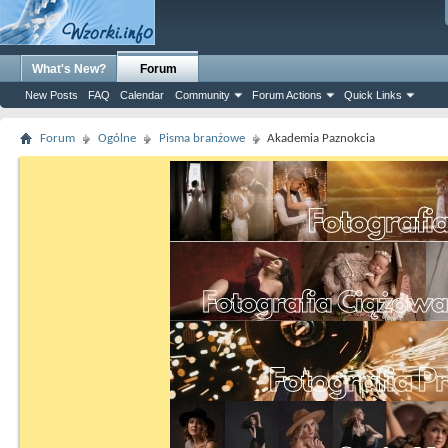
What's New?
Forum
New Posts
FAQ
Calendar
Community
Forum Actions
Quick Links
Forum
Ogólne
Pisma branżowe
Akademia Paznokcia