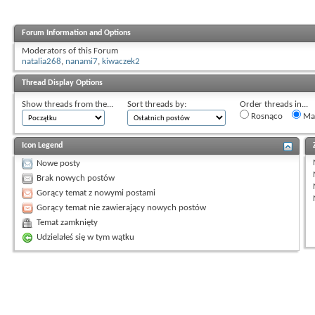
Forum Information and Options
Moderators of this Forum
natalia268
,
nanami7
,
kiwaczek2
Thread Display Options
Show threads from the...
Sort threads by:
Order threads in...
Rosnąco
Mal
Icon Legend
Nowe posty
Brak nowych postów
Gorący temat z nowymi postami
Gorący temat nie zawierający nowych postów
Temat zamknięty
Udzielałeś się w tym wątku