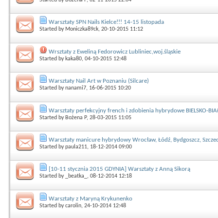
Warsztaty SPN Nails Kielce!!! 14-15 listopada
Started by
Moniczka89ck
, 20-10-2015 11:12
Wrsztaty z Eweliną Fedorowicz Lubliniec,woj.śląskie
Started by
kaka80
, 04-10-2015 12:48
Warsztaty Nail Art w Poznaniu (Silcare)
Started by
nanami7
, 16-06-2015 10:20
Warsztaty perfekcyjny french i zdobienia hybrydowe BIELSKO-BI
Started by
Bożena P
, 28-03-2015 11:05
Warsztaty manicure hybrydowy Wrocław, Łódź, Bydgoszcz, Szczec
Started by
paula211
, 18-12-2014 09:00
[10-11 stycznia 2015 GDYNIA] Warsztaty z Anną Sikorą
Started by
_beatka_
, 08-12-2014 12:18
Warsztaty z Maryną Krykunenko
Started by
carolin
, 24-10-2014 12:48