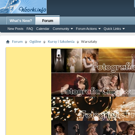
What's New?
Forum
New Posts
FAQ
Calendar
Community
Forum Actions
Quick Links
Forum
Ogólne
Kursy i Szkolenia
Warsztaty