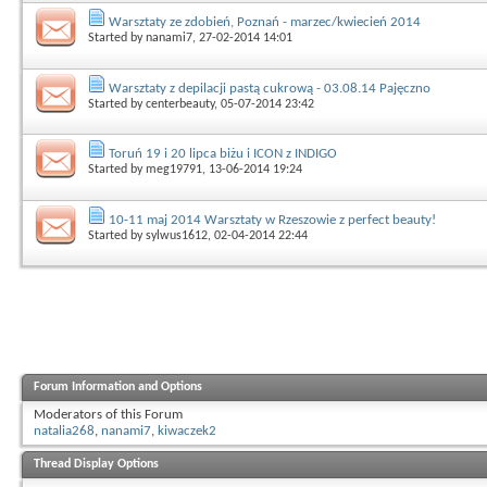
Warsztaty ze zdobień, Poznań - marzec/kwiecień 2014
Started by
nanami7
, 27-02-2014 14:01
Warsztaty z depilacji pastą cukrową - 03.08.14 Pajęczno
Started by
centerbeauty
, 05-07-2014 23:42
Toruń 19 i 20 lipca biżu i ICON z INDIGO
Started by
meg19791
, 13-06-2014 19:24
10-11 maj 2014 Warsztaty w Rzeszowie z perfect beauty!
Started by
sylwus1612
, 02-04-2014 22:44
Forum Information and Options
Moderators of this Forum
natalia268
,
nanami7
,
kiwaczek2
Thread Display Options