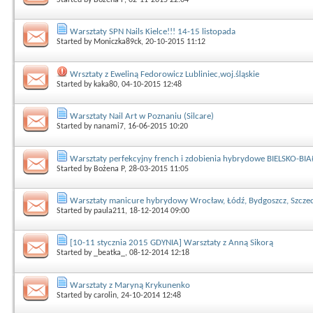
Warsztaty SPN Nails Kielce!!! 14-15 listopada
Started by
Moniczka89ck
, 20-10-2015 11:12
Wrsztaty z Eweliną Fedorowicz Lubliniec,woj.śląskie
Started by
kaka80
, 04-10-2015 12:48
Warsztaty Nail Art w Poznaniu (Silcare)
Started by
nanami7
, 16-06-2015 10:20
Warsztaty perfekcyjny french i zdobienia hybrydowe BIELSKO-BI
Started by
Bożena P
, 28-03-2015 11:05
Warsztaty manicure hybrydowy Wrocław, Łódź, Bydgoszcz, Szczec
Started by
paula211
, 18-12-2014 09:00
[10-11 stycznia 2015 GDYNIA] Warsztaty z Anną Sikorą
Started by
_beatka_
, 08-12-2014 12:18
Warsztaty z Maryną Krykunenko
Started by
carolin
, 24-10-2014 12:48