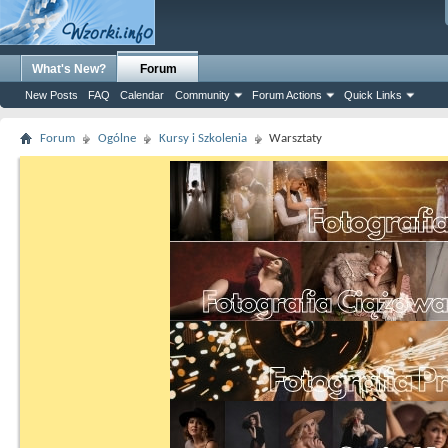
What's New?
Forum
New Posts
FAQ
Calendar
Community
Forum Actions
Quick Links
Forum
Ogólne
Kursy i Szkolenia
Warsztaty