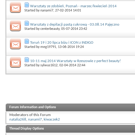
Warsztaty ze zdobień, Poznań - marzec/kwiecień 2014
Started by
nanami7
, 27-02-2014 14:01
Warsztaty z depilacji pastą cukrową - 03.08.14 Pajęczno
Started by
centerbeauty
, 05-07-2014 23:42
Toruń 19 i 20 lipca biżu i ICON z INDIGO
Started by
meg19791
, 13-06-2014 19:24
10-11 maj 2014 Warsztaty w Rzeszowie z perfect beauty!
Started by
sylwus1612
, 02-04-2014 22:44
Forum Information and Options
Moderators of this Forum
natalia268
,
nanami7
,
kiwaczek2
Thread Display Options