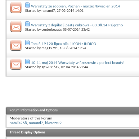
Warsztaty ze zdobień, Poznań - marzec/kwiecień 2014
Started by
nanami7
, 27-02-2014 14:01
Warsztaty z depilacji pastą cukrową - 03.08.14 Pajęczno
Started by
centerbeauty
, 05-07-2014 23:42
Toruń 19 i 20 lipca biżu i ICON z INDIGO
Started by
meg19791
, 13-06-2014 19:24
10-11 maj 2014 Warsztaty w Rzeszowie z perfect beauty!
Started by
sylwus1612
, 02-04-2014 22:44
Forum Information and Options
Moderators of this Forum
natalia268
,
nanami7
,
kiwaczek2
Thread Display Options