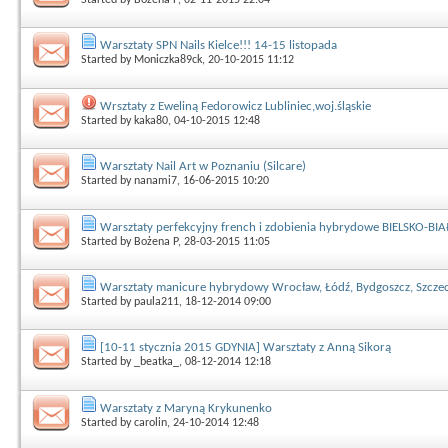
Warsztaty SPN Nails Kielce!!! 14-15 listopada
Started by
Moniczka89ck
, 20-10-2015 11:12
Wrsztaty z Eweliną Fedorowicz Lubliniec,woj.śląskie
Started by
kaka80
, 04-10-2015 12:48
Warsztaty Nail Art w Poznaniu (Silcare)
Started by
nanami7
, 16-06-2015 10:20
Warsztaty perfekcyjny french i zdobienia hybrydowe BIELSKO-BI
Started by
Bożena P
, 28-03-2015 11:05
Warsztaty manicure hybrydowy Wrocław, Łódź, Bydgoszcz, Szczec
Started by
paula211
, 18-12-2014 09:00
[10-11 stycznia 2015 GDYNIA] Warsztaty z Anną Sikorą
Started by
_beatka_
, 08-12-2014 12:18
Warsztaty z Maryną Krykunenko
Started by
carolin
, 24-10-2014 12:48