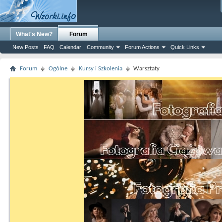
What's New?
Forum
New Posts
FAQ
Calendar
Community
Forum Actions
Quick Links
Forum
Ogólne
Kursy i Szkolenia
Warsztaty