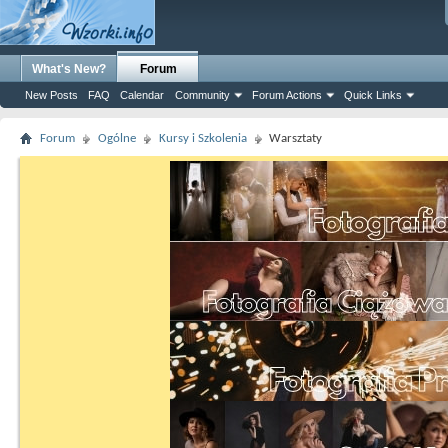
What's New?
Forum
New Posts
FAQ
Calendar
Community
Forum Actions
Quick Links
Forum
Ogólne
Kursy i Szkolenia
Warsztaty