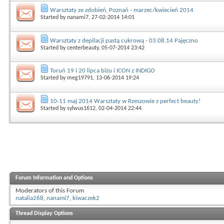
Warsztaty ze zdobień, Poznań - marzec/kwiecień 2014
Started by
nanami7
, 27-02-2014 14:01
Warsztaty z depilacji pastą cukrową - 03.08.14 Pajęczno
Started by
centerbeauty
, 05-07-2014 23:42
Toruń 19 i 20 lipca biżu i ICON z INDIGO
Started by
meg19791
, 13-06-2014 19:24
10-11 maj 2014 Warsztaty w Rzeszowie z perfect beauty!
Started by
sylwus1612
, 02-04-2014 22:44
Forum Information and Options
Moderators of this Forum
natalia268
,
nanami7
,
kiwaczek2
Thread Display Options