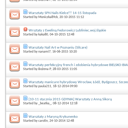
Warsztaty SPN Nails Kielce!!! 14-15 listopada
Started by
Moniczka89ck
, 20-10-2015 11:12
Wrsztaty z Eweliną Fedorowicz Lubliniec,woj.śląskie
Started by
kaka80
, 04-10-2015 12:48
Warsztaty Nail Art w Poznaniu (Silcare)
Started by
nanami7
, 16-06-2015 10:20
Warsztaty perfekcyjny french i zdobienia hybrydowe BIELSKO-BI
Started by
Bożena P
, 28-03-2015 11:05
Warsztaty manicure hybrydowy Wrocław, Łódź, Bydgoszcz, Szczec
Started by
paula211
, 18-12-2014 09:00
[10-11 stycznia 2015 GDYNIA] Warsztaty z Anną Sikorą
Started by
_beatka_
, 08-12-2014 12:18
Warsztaty z Maryną Krykunenko
Started by
carolin
, 24-10-2014 12:48