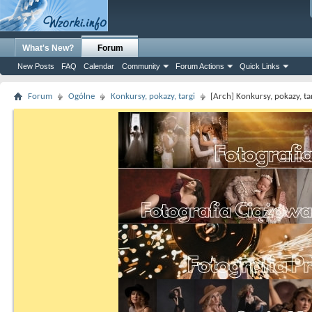
What's New?
Forum
New Posts
FAQ
Calendar
Community
Forum Actions
Quick Links
Forum
Ogólne
Konkursy, pokazy, targi
[Arch] Konkursy, pokazy, ta