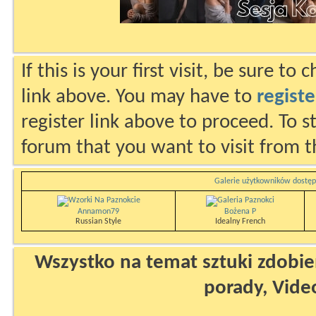
If this is your first visit, be sure to
link above. You may have to
registe
register link above to proceed. To s
forum that you want to visit from t
Galerie użytkowników dostęp
Annamon79
Bożena P
Russian Style
Idealny French
Wszystko na temat sztuki zdobien
porady, Vide