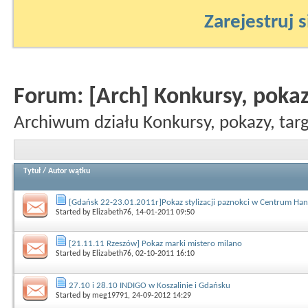
Zarejestruj s
Forum:
[Arch] Konkursy, pokaz
Archiwum działu Konkursy, pokazy, targ
Tytuł
/
Autor wątku
[Gdańsk 22-23.01.2011r]Pokaz stylizacji paznokci w Centrum Ha
Started by
Elizabeth76
, 14-01-2011 09:50
[21.11.11 Rzeszów] Pokaz marki mistero milano
Started by
Elizabeth76
, 02-10-2011 16:10
27.10 i 28.10 INDIGO w Koszalinie i Gdańsku
Started by
meg19791
, 24-09-2012 14:29