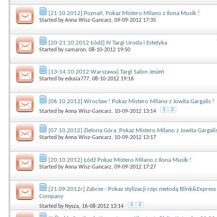
[21.10.2012] Poznań, Pokaz Mistero Milano z Ilona Musik !
Started by
Anna Wisz-Gancarz
, 09-09-2012 17:35
[20-21.10.2012 Łódź] IV Targi Uroda i Estetyka
Started by
samaron
, 08-10-2012 19:50
[13-14.10.2012 Warszawa] Targi Salon Jesień
Started by
edusia777
, 08-10-2012 19:16
[06.10.2012] Wrocław ! Pokaz Mistero Milano z Jowita Gargalis !
1
2
Started by
Anna Wisz-Gancarz
, 10-09-2012 13:14
[07.10.2012] Zielona Góra .Pokaz Mistero Milano z Jowita Gargalis
Started by
Anna Wisz-Gancarz
, 10-09-2012 13:17
[20.10.2012] Łódź Pokaz Mistero Milano z Ilona Musik !
Started by
Anna Wisz-Gancarz
, 09-09-2012 17:27
[21.09.2012r] Zabrze - Pokaz stylizacji rzęs metodą Blink&Express
Company
1
2
Started by
Nysza
, 16-08-2012 13:14