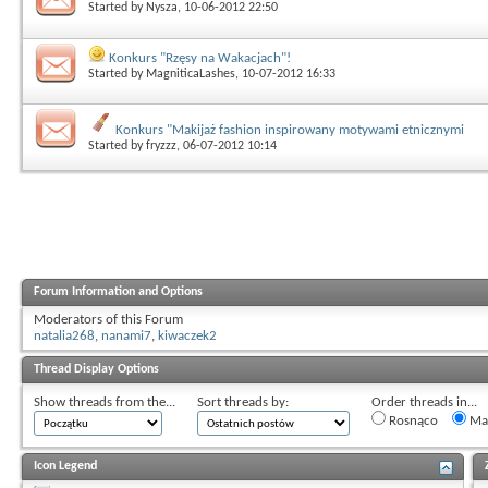
Started by
Nysza
, 10-06-2012 22:50
Konkurs "Rzęsy na Wakacjach"!
Started by
MagniticaLashes
, 10-07-2012 16:33
Konkurs "Makijaż fashion inspirowany motywami etnicznymi
Started by
fryzzz
, 06-07-2012 10:14
Forum Information and Options
Moderators of this Forum
natalia268
,
nanami7
,
kiwaczek2
Thread Display Options
Show threads from the...
Sort threads by:
Order threads in...
Rosnąco
Mal
Icon Legend