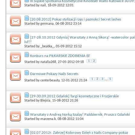
III Śląskie Spotkania Kosmetyczne Kinoteatr Rialto Katowice 30.09
Started by
nail
, 18-09-2012 12:01
[20.08.2012] Pokaz stylizacji rzęs i paznokci Secret lashes
Started by
germana
, 06-08-2012 23:14
[27-28.10.2012 Gdynia] Warsztaty z Anną Sikorą! -watercolor pai
lvl!!!
Started by
_beatka_
, 05-09-2012 15:12
Konkurs na PIŁKARSKIE ZDOBIENIA EF
1
2
Started by
natalia268
, 27-05-2012 09:18
Darmowe Pokazy Nails Secrets
1
2
3
...
5
Started by
centerbeauty
, 12-01-2012 21:24
[29-30.09.2012 Gdańsk] Targi kosmetyczne i Fryzjerskie
Started by
Blejsia
, 15-08-2012 21:26
Warsztaty z Andreą Norką Szalay! Październik, Pruszcz Gdański
Started by
marzena.k
, 08-08-2012 11:04
[02.07.2012r. Zabrze] Kolorowy Dzień z Nails Company-pokaz