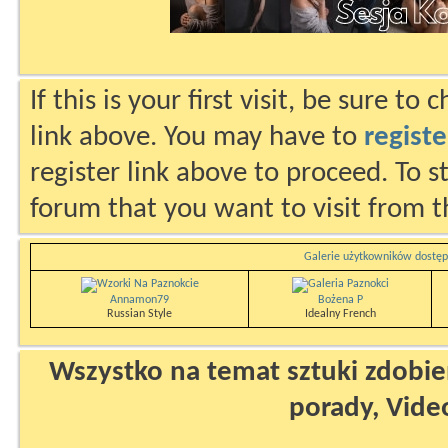
If this is your first visit, be sure to
link above. You may have to
registe
register link above to proceed. To s
forum that you want to visit from t
Galerie użytkowników dostęp
Annamon79
Bożena P
Russian Style
Idealny French
Wszystko na temat sztuki zdobien
porady, Vide