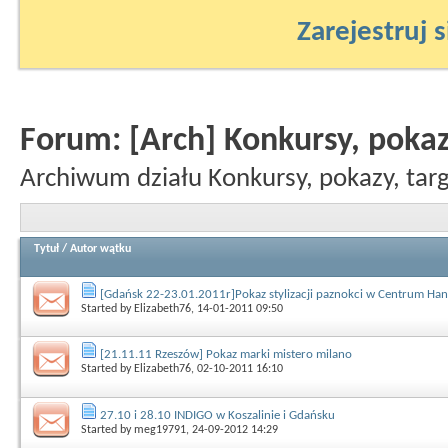
Zarejestruj s
Forum:
[Arch] Konkursy, pokaz
Archiwum działu Konkursy, pokazy, targ
Tytuł
/
Autor wątku
[Gdańsk 22-23.01.2011r]Pokaz stylizacji paznokci w Centrum Ha
Started by
Elizabeth76
, 14-01-2011 09:50
[21.11.11 Rzeszów] Pokaz marki mistero milano
Started by
Elizabeth76
, 02-10-2011 16:10
27.10 i 28.10 INDIGO w Koszalinie i Gdańsku
Started by
meg19791
, 24-09-2012 14:29