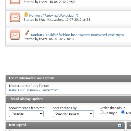
Started by
Nysza
, 10-06-2012 22:50
Konkurs "Rzęsy na Wakacjach"!
Started by
MagniticaLashes
, 10-07-2012 16:33
Konkurs "Makijaż fashion inspirowany motywami etnicznymi
Started by
fryzzz
, 06-07-2012 10:14
Forum Information and Options
Moderators of this Forum
natalia268
,
nanami7
,
kiwaczek2
Thread Display Options
Show threads from the...
Sort threads by:
Order threads in...
Rosnąco
Mal
Icon Legend