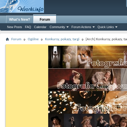
What's New?
Forum
New Posts
FAQ
Calendar
Community
Forum Actions
Quick Links
Forum
Ogólne
Konkursy, pokazy, targi
[Arch] Konkursy, pokazy, ta