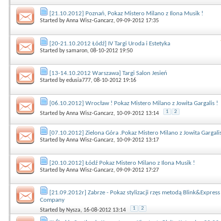
[21.10.2012] Poznań, Pokaz Mistero Milano z Ilona Musik !
Started by
Anna Wisz-Gancarz
, 09-09-2012 17:35
[20-21.10.2012 Łódź] IV Targi Uroda i Estetyka
Started by
samaron
, 08-10-2012 19:50
[13-14.10.2012 Warszawa] Targi Salon Jesień
Started by
edusia777
, 08-10-2012 19:16
[06.10.2012] Wrocław ! Pokaz Mistero Milano z Jowita Gargalis !
1
2
Started by
Anna Wisz-Gancarz
, 10-09-2012 13:14
[07.10.2012] Zielona Góra .Pokaz Mistero Milano z Jowita Gargalis
Started by
Anna Wisz-Gancarz
, 10-09-2012 13:17
[20.10.2012] Łódź Pokaz Mistero Milano z Ilona Musik !
Started by
Anna Wisz-Gancarz
, 09-09-2012 17:27
[21.09.2012r] Zabrze - Pokaz stylizacji rzęs metodą Blink&Express
Company
1
2
Started by
Nysza
, 16-08-2012 13:14