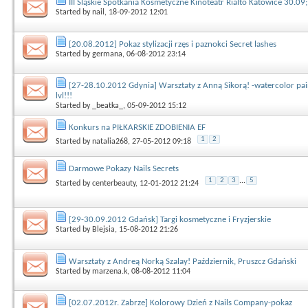
III Śląskie Spotkania Kosmetyczne Kinoteatr Rialto Katowice 30.09
Started by
nail
, 18-09-2012 12:01
[20.08.2012] Pokaz stylizacji rzęs i paznokci Secret lashes
Started by
germana
, 06-08-2012 23:14
[27-28.10.2012 Gdynia] Warsztaty z Anną Sikorą! -watercolor pai
lvl!!!
Started by
_beatka_
, 05-09-2012 15:12
Konkurs na PIŁKARSKIE ZDOBIENIA EF
1
2
Started by
natalia268
, 27-05-2012 09:18
Darmowe Pokazy Nails Secrets
1
2
3
...
5
Started by
centerbeauty
, 12-01-2012 21:24
[29-30.09.2012 Gdańsk] Targi kosmetyczne i Fryzjerskie
Started by
Blejsia
, 15-08-2012 21:26
Warsztaty z Andreą Norką Szalay! Październik, Pruszcz Gdański
Started by
marzena.k
, 08-08-2012 11:04
[02.07.2012r. Zabrze] Kolorowy Dzień z Nails Company-pokaz