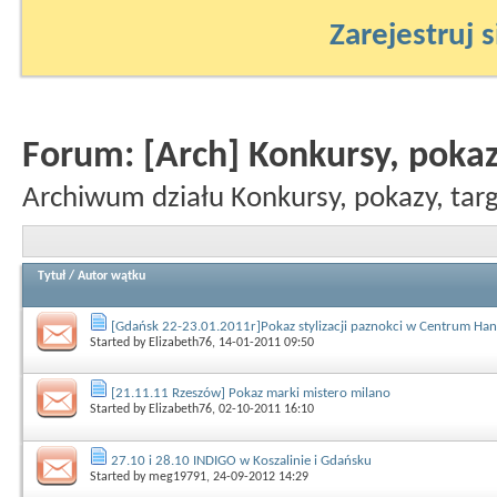
Zarejestruj s
Forum:
[Arch] Konkursy, pokaz
Archiwum działu Konkursy, pokazy, targ
Tytuł
/
Autor wątku
[Gdańsk 22-23.01.2011r]Pokaz stylizacji paznokci w Centrum Ha
Started by
Elizabeth76
, 14-01-2011 09:50
[21.11.11 Rzeszów] Pokaz marki mistero milano
Started by
Elizabeth76
, 02-10-2011 16:10
27.10 i 28.10 INDIGO w Koszalinie i Gdańsku
Started by
meg19791
, 24-09-2012 14:29