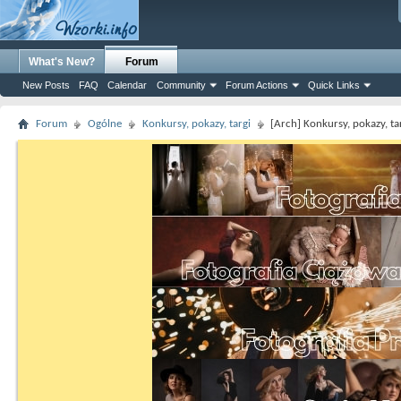
What's New?
Forum
New Posts
FAQ
Calendar
Community
Forum Actions
Quick Links
Forum
Ogólne
Konkursy, pokazy, targi
[Arch] Konkursy, pokazy, ta