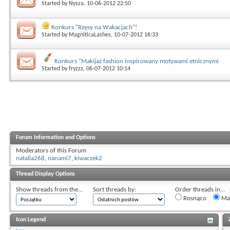
Started by
Nysza
, 10-06-2012 22:50
Konkurs "Rzęsy na Wakacjach"!
Started by
MagniticaLashes
, 10-07-2012 16:33
Konkurs "Makijaż fashion inspirowany motywami etnicznymi
Started by
fryzzz
, 06-07-2012 10:14
Forum Information and Options
Moderators of this Forum
natalia268
,
nanami7
,
kiwaczek2
Thread Display Options
Show threads from the...
Sort threads by:
Order threads in...
Rosnąco
Mal
Icon Legend