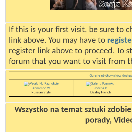
If this is your first visit, be sure to
link above. You may have to
registe
register link above to proceed. To s
forum that you want to visit from t
Galerie użytkowników dostęp
Annamon79
Bożena P
Russian Style
Idealny French
Wszystko na temat sztuki zdobien
porady, Vide