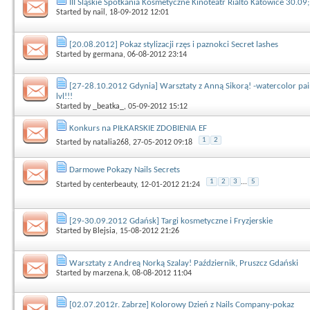
III Śląskie Spotkania Kosmetyczne Kinoteatr Rialto Katowice 30.09
Started by
nail
, 18-09-2012 12:01
[20.08.2012] Pokaz stylizacji rzęs i paznokci Secret lashes
Started by
germana
, 06-08-2012 23:14
[27-28.10.2012 Gdynia] Warsztaty z Anną Sikorą! -watercolor pai
lvl!!!
Started by
_beatka_
, 05-09-2012 15:12
Konkurs na PIŁKARSKIE ZDOBIENIA EF
1
2
Started by
natalia268
, 27-05-2012 09:18
Darmowe Pokazy Nails Secrets
1
2
3
...
5
Started by
centerbeauty
, 12-01-2012 21:24
[29-30.09.2012 Gdańsk] Targi kosmetyczne i Fryzjerskie
Started by
Blejsia
, 15-08-2012 21:26
Warsztaty z Andreą Norką Szalay! Październik, Pruszcz Gdański
Started by
marzena.k
, 08-08-2012 11:04
[02.07.2012r. Zabrze] Kolorowy Dzień z Nails Company-pokaz