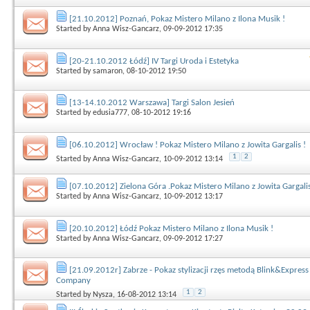
[21.10.2012] Poznań, Pokaz Mistero Milano z Ilona Musik !
Started by
Anna Wisz-Gancarz
, 09-09-2012 17:35
[20-21.10.2012 Łódź] IV Targi Uroda i Estetyka
Started by
samaron
, 08-10-2012 19:50
[13-14.10.2012 Warszawa] Targi Salon Jesień
Started by
edusia777
, 08-10-2012 19:16
[06.10.2012] Wrocław ! Pokaz Mistero Milano z Jowita Gargalis !
1
2
Started by
Anna Wisz-Gancarz
, 10-09-2012 13:14
[07.10.2012] Zielona Góra .Pokaz Mistero Milano z Jowita Gargalis
Started by
Anna Wisz-Gancarz
, 10-09-2012 13:17
[20.10.2012] Łódź Pokaz Mistero Milano z Ilona Musik !
Started by
Anna Wisz-Gancarz
, 09-09-2012 17:27
[21.09.2012r] Zabrze - Pokaz stylizacji rzęs metodą Blink&Express
Company
1
2
Started by
Nysza
, 16-08-2012 13:14