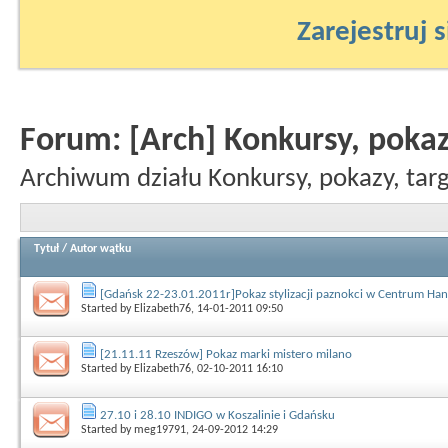
Zarejestruj s
Forum:
[Arch] Konkursy, pokaz
Archiwum działu Konkursy, pokazy, targ
Tytuł
/
Autor wątku
[Gdańsk 22-23.01.2011r]Pokaz stylizacji paznokci w Centrum Ha
Started by
Elizabeth76
, 14-01-2011 09:50
[21.11.11 Rzeszów] Pokaz marki mistero milano
Started by
Elizabeth76
, 02-10-2011 16:10
27.10 i 28.10 INDIGO w Koszalinie i Gdańsku
Started by
meg19791
, 24-09-2012 14:29