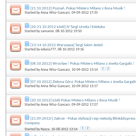
[21.10.2012] Poznań, Pokaz Mistero Milano z Ilona Musik !
Started by
Anna Wisz-Gancarz
, 09-09-2012 17:35
[20-21.10.2012 Łódź] IV Targi Uroda i Estetyka
Started by
samaron
, 08-10-2012 19:50
[13-14.10.2012 Warszawa] Targi Salon Jesień
Started by
edusia777
, 08-10-2012 19:16
[06.10.2012] Wrocław ! Pokaz Mistero Milano z Jowita Gargalis !
1
2
Started by
Anna Wisz-Gancarz
, 10-09-2012 13:14
[07.10.2012] Zielona Góra .Pokaz Mistero Milano z Jowita Gargalis
Started by
Anna Wisz-Gancarz
, 10-09-2012 13:17
[20.10.2012] Łódź Pokaz Mistero Milano z Ilona Musik !
Started by
Anna Wisz-Gancarz
, 09-09-2012 17:27
[21.09.2012r] Zabrze - Pokaz stylizacji rzęs metodą Blink&Express
Company
1
2
Started by
Nysza
, 16-08-2012 13:14