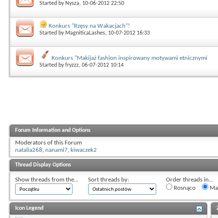
Started by
Nysza
, 10-06-2012 22:50
Konkurs "Rzęsy na Wakacjach"!
Started by
MagniticaLashes
, 10-07-2012 16:33
Konkurs "Makijaż fashion inspirowany motywami etnicznymi
Started by
fryzzz
, 06-07-2012 10:14
Forum Information and Options
Moderators of this Forum
natalia268
,
nanami7
,
kiwaczek2
Thread Display Options
Show threads from the...
Sort threads by:
Order threads in...
Rosnąco
Mal
Icon Legend