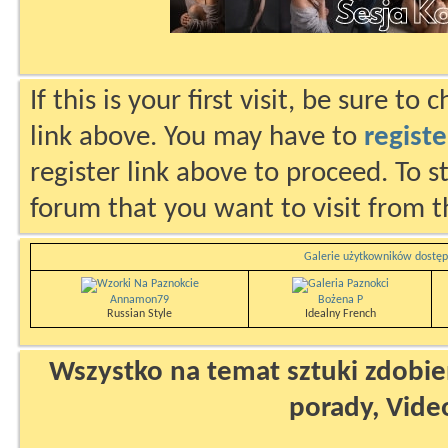
If this is your first visit, be sure to
link above. You may have to
registe
register link above to proceed. To s
forum that you want to visit from t
Galerie użytkowników dostęp
Annamon79
Bożena P
Russian Style
Idealny French
Wszystko na temat sztuki zdobien
porady, Vide