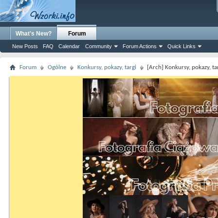
What's New?
Forum
New Posts
FAQ
Calendar
Community
Forum Actions
Quick Links
Forum
Ogólne
Konkursy, pokazy, targi
[Arch] Konkursy, pokazy, ta