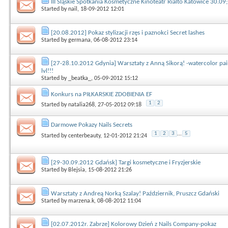
III Śląskie Spotkania Kosmetyczne Kinoteatr Rialto Katowice 30.09
Started by
nail
, 18-09-2012 12:01
[20.08.2012] Pokaz stylizacji rzęs i paznokci Secret lashes
Started by
germana
, 06-08-2012 23:14
[27-28.10.2012 Gdynia] Warsztaty z Anną Sikorą! -watercolor pai
lvl!!!
Started by
_beatka_
, 05-09-2012 15:12
Konkurs na PIŁKARSKIE ZDOBIENIA EF
1
2
Started by
natalia268
, 27-05-2012 09:18
Darmowe Pokazy Nails Secrets
1
2
3
...
5
Started by
centerbeauty
, 12-01-2012 21:24
[29-30.09.2012 Gdańsk] Targi kosmetyczne i Fryzjerskie
Started by
Blejsia
, 15-08-2012 21:26
Warsztaty z Andreą Norką Szalay! Październik, Pruszcz Gdański
Started by
marzena.k
, 08-08-2012 11:04
[02.07.2012r. Zabrze] Kolorowy Dzień z Nails Company-pokaz