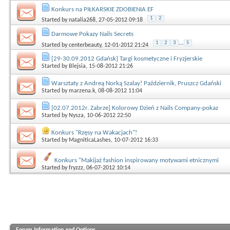
Konkurs na PIŁKARSKIE ZDOBIENIA EF
1
2
Started by
natalia268
, 27-05-2012 09:18
Darmowe Pokazy Nails Secrets
1
2
3
...
5
Started by
centerbeauty
, 12-01-2012 21:24
[29-30.09.2012 Gdańsk] Targi kosmetyczne i Fryzjerskie
Started by
Blejsia
, 15-08-2012 21:26
Warsztaty z Andreą Norką Szalay! Październik, Pruszcz Gdański
Started by
marzena.k
, 08-08-2012 11:04
[02.07.2012r. Zabrze] Kolorowy Dzień z Nails Company-pokaz
Started by
Nysza
, 10-06-2012 22:50
Konkurs "Rzęsy na Wakacjach"!
Started by
MagniticaLashes
, 10-07-2012 16:33
Konkurs "Makijaż fashion inspirowany motywami etnicznymi
Started by
fryzzz
, 06-07-2012 10:14
Forum Information and Options