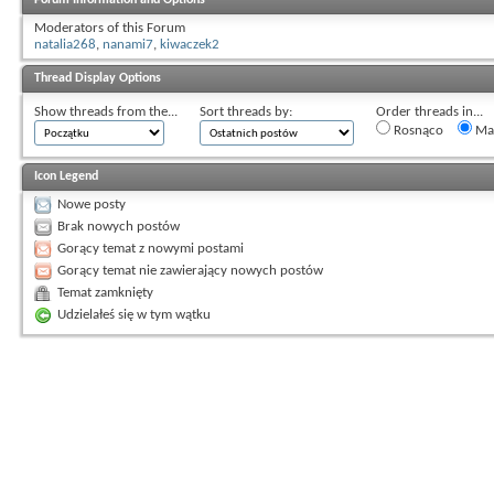
Moderators of this Forum
natalia268
,
nanami7
,
kiwaczek2
Thread Display Options
Show threads from the...
Sort threads by:
Order threads in...
Rosnąco
Mal
Icon Legend
Nowe posty
Brak nowych postów
Gorący temat z nowymi postami
Gorący temat nie zawierający nowych postów
Temat zamknięty
Udzielałeś się w tym wątku