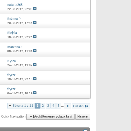
natalia268
22-08-2012,
22:08
Bożena P
20-08-2012,
17:44
Blejsia
18-08-2012,
22:26
marzena.k
08-08-2012,
11:04
Nysza
26-07-2012,
19:07
fryzzz
10-07-2012,
22:10
fryzzz
06-07-2012,
10:14
Strona 1 z 11
1
2
3
4
5
...
Ostatni
Quick Navigation
[Arch] Konkursy, pokazy, targi
Na górę