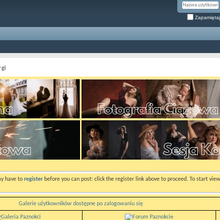
Zapamiętaj
rgi
ay have to
register
before you can post: click the register link above to proceed. To start vi
Galerie użytkowników dostępne po zalogowaniu się