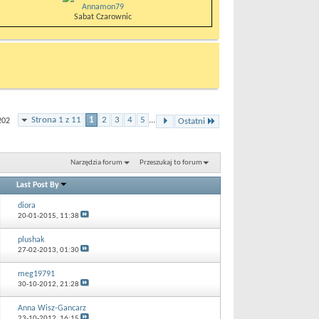
Annamon79
Sabat Czarownic
Strona 1 z 11
1
2
3
4
5
...
202
Ostatni
Narzędzia forum
Przeszukaj to forum
Last Post By
diora
20-01-2015,
11:38
plushak
27-02-2013,
01:30
meg19791
30-10-2012,
21:28
Anna Wisz-Gancarz
23-10-2012,
16:15