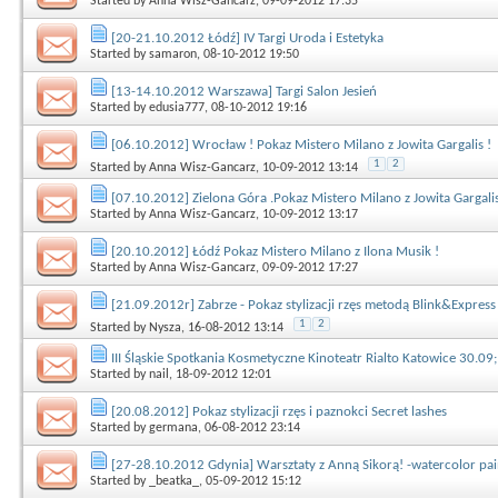
Started by
Anna Wisz-Gancarz
, 09-09-2012 17:35
[20-21.10.2012 Łódź] IV Targi Uroda i Estetyka
Started by
samaron
, 08-10-2012 19:50
[13-14.10.2012 Warszawa] Targi Salon Jesień
Started by
edusia777
, 08-10-2012 19:16
[06.10.2012] Wrocław ! Pokaz Mistero Milano z Jowita Gargalis !
1
2
Started by
Anna Wisz-Gancarz
, 10-09-2012 13:14
[07.10.2012] Zielona Góra .Pokaz Mistero Milano z Jowita Gargalis
Started by
Anna Wisz-Gancarz
, 10-09-2012 13:17
[20.10.2012] Łódź Pokaz Mistero Milano z Ilona Musik !
Started by
Anna Wisz-Gancarz
, 09-09-2012 17:27
[21.09.2012r] Zabrze - Pokaz stylizacji rzęs metodą Blink&Expres
1
2
Started by
Nysza
, 16-08-2012 13:14
III Śląskie Spotkania Kosmetyczne Kinoteatr Rialto Katowice 30.09
Started by
nail
, 18-09-2012 12:01
[20.08.2012] Pokaz stylizacji rzęs i paznokci Secret lashes
Started by
germana
, 06-08-2012 23:14
[27-28.10.2012 Gdynia] Warsztaty z Anną Sikorą! -watercolor paint
Started by
_beatka_
, 05-09-2012 15:12