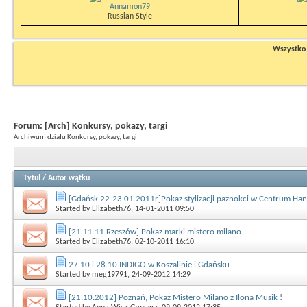
Annamon79
Russian Style
Wszystko n
Forum:
[Arch] Konkursy, pokazy, targi
Archiwum działu Konkursy, pokazy, targi
Tytuł
/
Autor wątku
[Gdańsk 22-23.01.2011r]Pokaz stylizacji paznokci w Centrum Ha
Started by
Elizabeth76
, 14-01-2011 09:50
[21.11.11 Rzeszów] Pokaz marki mistero milano
Started by
Elizabeth76
, 02-10-2011 16:10
27.10 i 28.10 INDIGO w Koszalinie i Gdańsku
Started by
meg19791
, 24-09-2012 14:29
[21.10.2012] Poznań, Pokaz Mistero Milano z Ilona Musik !