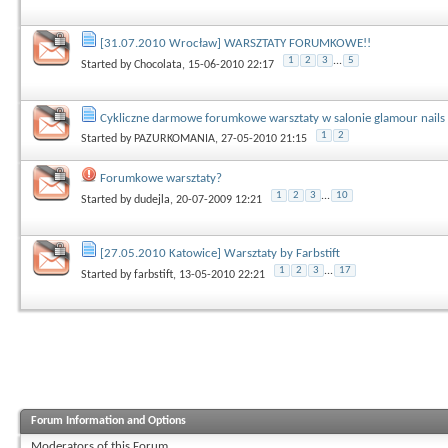
[31.07.2010 Wrocław] WARSZTATY FORUMKOWE!!
1
2
3
...
5
Started by
Chocolata
, 15-06-2010 22:17
Cykliczne darmowe forumkowe warsztaty w salonie glamour nails
1
2
Started by
PAZURKOMANIA
, 27-05-2010 21:15
Forumkowe warsztaty?
1
2
3
...
10
Started by
dudejla
, 20-07-2009 12:21
[27.05.2010 Katowice] Warsztaty by Farbstift
1
2
3
...
17
Started by
farbstift
, 13-05-2010 22:21
Forum Information and Options
Moderators of this Forum