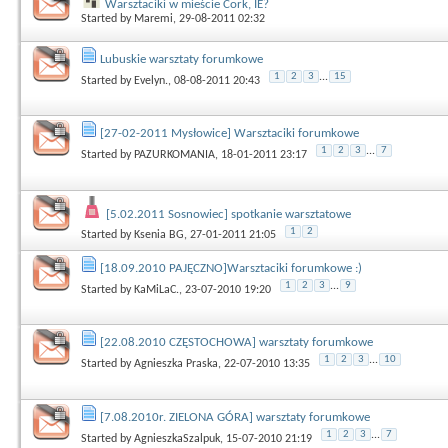
Warsztaciki w mieście Cork, IE?
Started by
Maremi
, 29-08-2011 02:32
Lubuskie warsztaty forumkowe
1
2
3
...
15
Started by
Evelyn.
, 08-08-2011 20:43
[27-02-2011 Mysłowice] Warsztaciki forumkowe
1
2
3
...
7
Started by
PAZURKOMANIA
, 18-01-2011 23:17
[5.02.2011 Sosnowiec] spotkanie warsztatowe
1
2
Started by
Ksenia BG
, 27-01-2011 21:05
[18.09.2010 PAJĘCZNO]Warsztaciki forumkowe :)
1
2
3
...
9
Started by
KaMiLaC.
, 23-07-2010 19:20
[22.08.2010 CZĘSTOCHOWA] warsztaty forumkowe
1
2
3
...
10
Started by
Agnieszka Praska
, 22-07-2010 13:35
[7.08.2010r. ZIELONA GÓRA] warsztaty forumkowe
1
2
3
...
7
Started by
AgnieszkaSzalpuk
, 15-07-2010 21:19