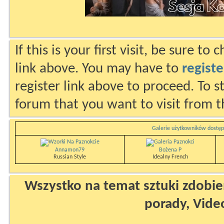
If this is your first visit, be sure to
link above. You may have to
registe
register link above to proceed. To s
forum that you want to visit from t
Galerie użytkowników dostęp
Annamon79
Bożena P
Russian Style
Idealny French
Wszystko na temat sztuki zdobien
porady, Vide