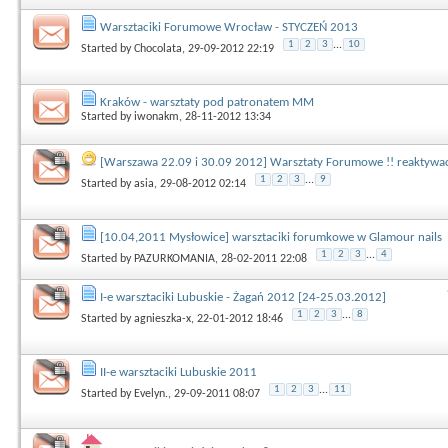
Warsztaciki Forumowe Wrocław - STYCZEŃ 2013
1
2
3
...
10
Started by
Chocolata
, 29-09-2012 22:19
Kraków - warsztaty pod patronatem MM
Started by
iwonakm
, 28-11-2012 13:34
[Warszawa 22.09 i 30.09 2012] Warsztaty Forumowe !! reaktywacj
1
2
3
...
9
Started by
asia
, 29-08-2012 02:14
[10.04,2011 Mysłowice] warsztaciki forumkowe w Glamour nails
1
2
3
...
4
Started by
PAZURKOMANIA
, 28-02-2011 22:08
I-e warsztaciki Lubuskie - Żagań 2012 [24-25.03.2012]
1
2
3
...
8
Started by
agnieszka-x
, 22-01-2012 18:46
II-e warsztaciki Lubuskie 2011
1
2
3
...
11
Started by
Evelyn.
, 29-09-2011 08:07