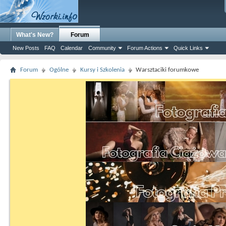
What's New?
Forum
New Posts
FAQ
Calendar
Community
Forum Actions
Quick Links
Forum
Ogólne
Kursy i Szkolenia
Warsztaciki forumkowe