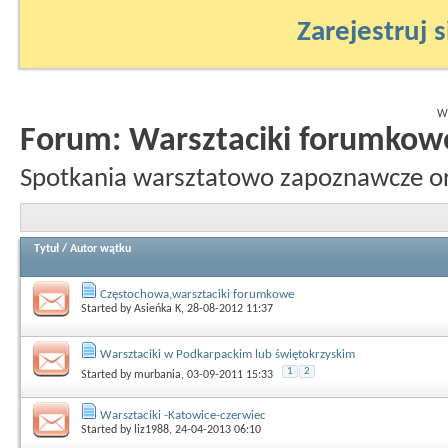
Zarejestruj s
Wy
Forum:
Warsztaciki forumkow
Spotkania warsztatowo zapoznawcze o
Tytuł
/
Autor wątku
Częstochowa,warsztaciki forumkowe
Started by
Asieńka K
, 28-08-2012 11:37
Warsztaciki w Podkarpackim lub świętokrzyskim
1
2
Started by
murbania
, 03-09-2011 15:33
Warsztaciki -Katowice-czerwiec
Started by
liz1988
, 24-04-2013 06:10