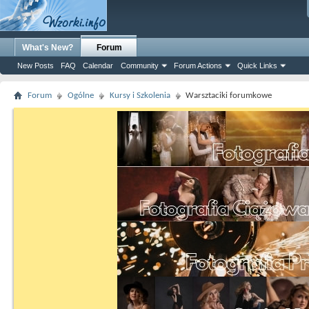
What's New?
Forum
New Posts
FAQ
Calendar
Community
Forum Actions
Quick Links
Forum
Ogólne
Kursy i Szkolenia
Warsztaciki forumkowe