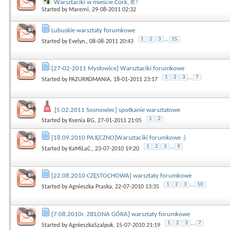
Warsztaciki w mieście Cork, IE?
Started by
Maremi
, 29-08-2011 02:32
Lubuskie warsztaty forumkowe
1
2
3
...
15
Started by
Evelyn.
, 08-08-2011 20:43
[27-02-2011 Mysłowice] Warsztaciki forumkowe
1
2
3
...
7
Started by
PAZURKOMANIA
, 18-01-2011 23:17
[5.02.2011 Sosnowiec] spotkanie warsztatowe
1
2
Started by
Ksenia BG
, 27-01-2011 21:05
[18.09.2010 PAJĘCZNO]Warsztaciki forumkowe :)
1
2
3
...
9
Started by
KaMiLaC.
, 23-07-2010 19:20
[22.08.2010 CZĘSTOCHOWA] warsztaty forumkowe
1
2
3
...
10
Started by
Agnieszka Praska
, 22-07-2010 13:35
[7.08.2010r. ZIELONA GÓRA] warsztaty forumkowe
1
2
3
...
7
Started by
AgnieszkaSzalpuk
, 15-07-2010 21:19