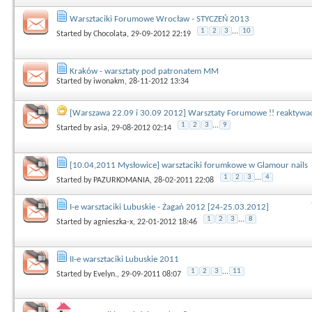
Warsztaciki Forumowe Wrocław - STYCZEŃ 2013
1
2
3
...
10
Started by
Chocolata
, 29-09-2012 22:19
Kraków - warsztaty pod patronatem MM
Started by
iwonakm
, 28-11-2012 13:34
[Warszawa 22.09 i 30.09 2012] Warsztaty Forumowe !! reaktywacj
1
2
3
...
9
Started by
asia
, 29-08-2012 02:14
[10.04,2011 Mysłowice] warsztaciki forumkowe w Glamour nails
1
2
3
...
4
Started by
PAZURKOMANIA
, 28-02-2011 22:08
I-e warsztaciki Lubuskie - Żagań 2012 [24-25.03.2012]
1
2
3
...
8
Started by
agnieszka-x
, 22-01-2012 18:46
II-e warsztaciki Lubuskie 2011
1
2
3
...
11
Started by
Evelyn.
, 29-09-2011 08:07