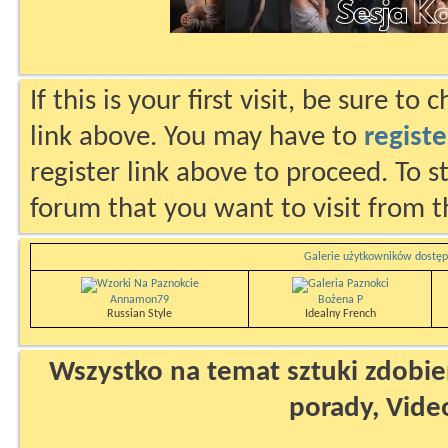
If this is your first visit, be sure to
link above. You may have to
registe
register link above to proceed. To s
forum that you want to visit from t
Galerie użytkowników dostęp
Annamon79
Bożena P
Russian Style
Idealny French
Wszystko na temat sztuki zdobien
porady, Vide