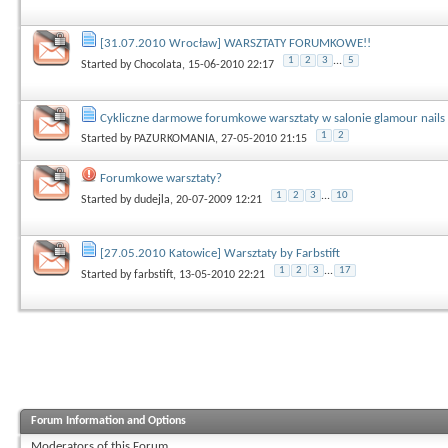
[31.07.2010 Wrocław] WARSZTATY FORUMKOWE!!
1
2
3
...
5
Started by
Chocolata
, 15-06-2010 22:17
Cykliczne darmowe forumkowe warsztaty w salonie glamour nails
1
2
Started by
PAZURKOMANIA
, 27-05-2010 21:15
Forumkowe warsztaty?
1
2
3
...
10
Started by
dudejla
, 20-07-2009 12:21
[27.05.2010 Katowice] Warsztaty by Farbstift
1
2
3
...
17
Started by
farbstift
, 13-05-2010 22:21
Forum Information and Options
Moderators of this Forum