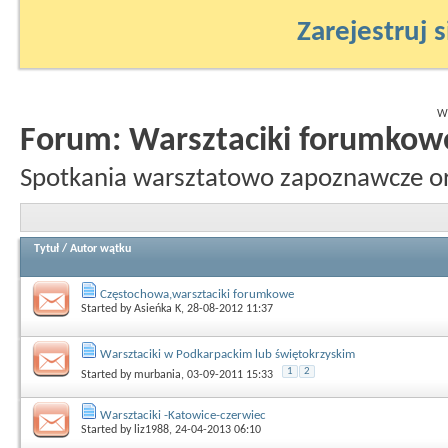
Zarejestruj s
Wy
Forum:
Warsztaciki forumkow
Spotkania warsztatowo zapoznawcze o
Tytuł
/
Autor wątku
Częstochowa,warsztaciki forumkowe
Started by
Asieńka K
, 28-08-2012 11:37
Warsztaciki w Podkarpackim lub świętokrzyskim
1
2
Started by
murbania
, 03-09-2011 15:33
Warsztaciki -Katowice-czerwiec
Started by
liz1988
, 24-04-2013 06:10