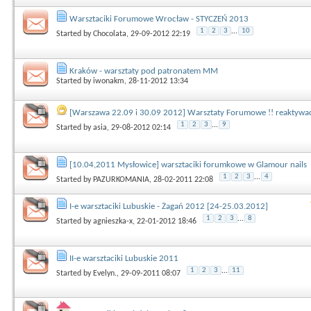
Warsztaciki Forumowe Wrocław - STYCZEŃ 2013
1
2
3
...
10
Started by
Chocolata
, 29-09-2012 22:19
Kraków - warsztaty pod patronatem MM
Started by
iwonakm
, 28-11-2012 13:34
[Warszawa 22.09 i 30.09 2012] Warsztaty Forumowe !! reaktywacj
1
2
3
...
9
Started by
asia
, 29-08-2012 02:14
[10.04,2011 Mysłowice] warsztaciki forumkowe w Glamour nails
1
2
3
...
4
Started by
PAZURKOMANIA
, 28-02-2011 22:08
I-e warsztaciki Lubuskie - Żagań 2012 [24-25.03.2012]
1
2
3
...
8
Started by
agnieszka-x
, 22-01-2012 18:46
II-e warsztaciki Lubuskie 2011
1
2
3
...
11
Started by
Evelyn.
, 29-09-2011 08:07