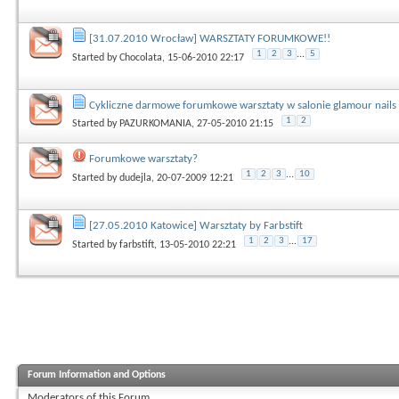
[31.07.2010 Wrocław] WARSZTATY FORUMKOWE!!
1
2
3
...
5
Started by
Chocolata
, 15-06-2010 22:17
Cykliczne darmowe forumkowe warsztaty w salonie glamour nails
1
2
Started by
PAZURKOMANIA
, 27-05-2010 21:15
Forumkowe warsztaty?
1
2
3
...
10
Started by
dudejla
, 20-07-2009 12:21
[27.05.2010 Katowice] Warsztaty by Farbstift
1
2
3
...
17
Started by
farbstift
, 13-05-2010 22:21
Forum Information and Options
Moderators of this Forum