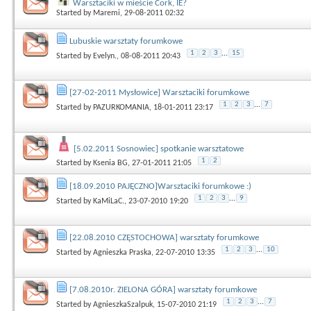
Warsztaciki w mieście Cork, IE?
Started by
Maremi
, 29-08-2011 02:32
Lubuskie warsztaty forumkowe
1
2
3
...
15
Started by
Evelyn.
, 08-08-2011 20:43
[27-02-2011 Mysłowice] Warsztaciki forumkowe
1
2
3
...
7
Started by
PAZURKOMANIA
, 18-01-2011 23:17
[5.02.2011 Sosnowiec] spotkanie warsztatowe
1
2
Started by
Ksenia BG
, 27-01-2011 21:05
[18.09.2010 PAJĘCZNO]Warsztaciki forumkowe :)
1
2
3
...
9
Started by
KaMiLaC.
, 23-07-2010 19:20
[22.08.2010 CZĘSTOCHOWA] warsztaty forumkowe
1
2
3
...
10
Started by
Agnieszka Praska
, 22-07-2010 13:35
[7.08.2010r. ZIELONA GÓRA] warsztaty forumkowe
1
2
3
...
7
Started by
AgnieszkaSzalpuk
, 15-07-2010 21:19