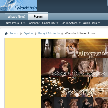
What's New?
Forum
New Posts
FAQ
Calendar
Community
Forum Actions
Quick Links
Forum
Ogólne
Kursy i Szkolenia
Warsztaciki forumkowe