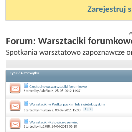
Zarejestruj s
Wy
Forum:
Warsztaciki forumkow
Spotkania warsztatowo zapoznawcze o
Tytuł
/
Autor wątku
Częstochowa,warsztaciki forumkowe
Started by
Asieńka K
, 28-08-2012 11:37
Warsztaciki w Podkarpackim lub świętokrzyskim
1
2
Started by
murbania
, 03-09-2011 15:33
Warsztaciki -Katowice-czerwiec
Started by
liz1988
, 24-04-2013 06:10