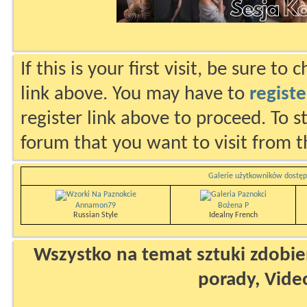
If this is your first visit, be sure to
link above. You may have to
registe
register link above to proceed. To s
forum that you want to visit from t
Galerie użytkowników dostęp
Annamon79
Bożena P
Russian Style
Idealny French
Wszystko na temat sztuki zdobien
porady, Vide