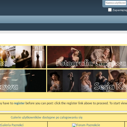
Zapamiętaj
ay have to
register
before you can post: click the register link above to proceed. To start vi
Galerie użytkowników dostępne po zalogowaniu się