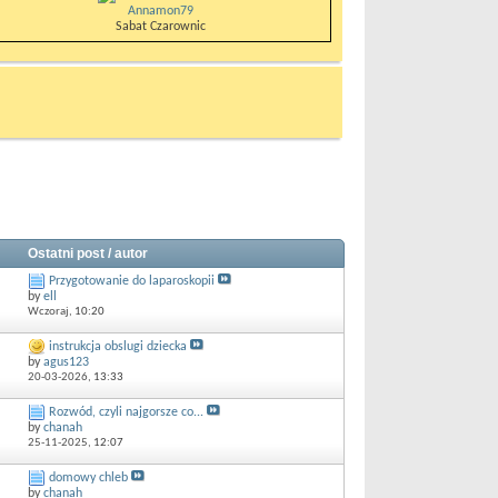
Annamon79
Sabat Czarownic
Ostatni post / autor
Przygotowanie do laparoskopii
by
ell
Wczoraj,
10:20
instrukcja obslugi dziecka
by
agus123
20-03-2026,
13:33
Rozwód, czyli najgorsze co...
by
chanah
25-11-2025,
12:07
domowy chleb
by
chanah