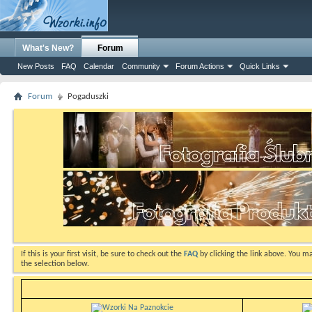
What's New?
Forum
New Posts
FAQ
Calendar
Community
Forum Actions
Quick Links
Forum
Pogaduszki
If this is your first visit, be sure to check out the
FAQ
by clicking the link above. You m
the selection below.