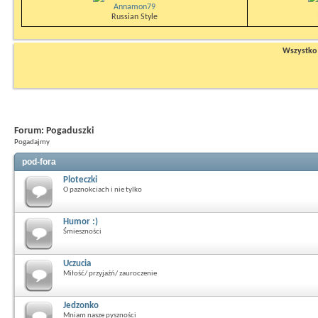
Annamon79
Russian Style
Wszystko n
Forum:
Pogaduszki
Pogadajmy
pod-fora
Ploteczki
O paznokciach i nie tylko
Humor :)
Śmieszności
Uczucia
Miłość/ przyjaźń/ zauroczenie
Jedzonko
Mniam nasze pyszności