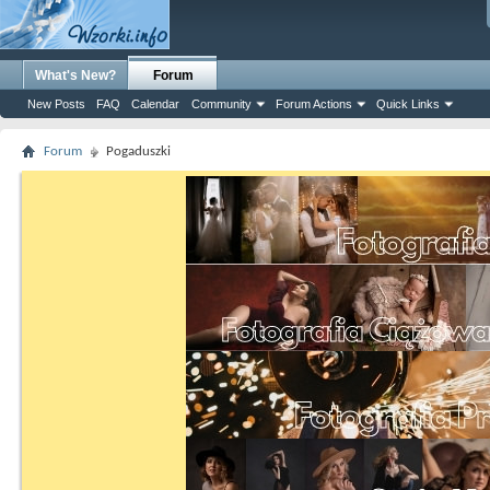
What's New?
Forum
New Posts
FAQ
Calendar
Community
Forum Actions
Quick Links
Forum
Pogaduszki