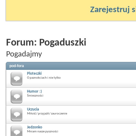
Zarejestruj s
Forum:
Pogaduszki
Pogadajmy
pod-fora
Ploteczki
O paznokciach i nie tylko
Humor :)
Śmieszności
Uczucia
Miłość/ przyjaźń/ zauroczenie
Jedzonko
Mniam nasze pyszności