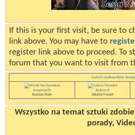
If this is your first visit, be sure to
link above. You may have to
registe
register link above to proceed. To s
forum that you want to visit from t
Galerie użytkowników dostęp
Annamon79
Bożena P
Russian Style
Idealny French
Wszystko na temat sztuki zdobien
porady, Vide