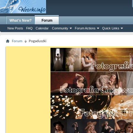
What's New?
Forum
New Posts
FAQ
Calendar
Community
Forum Actions
Quick Links
Forum
Pogaduszki