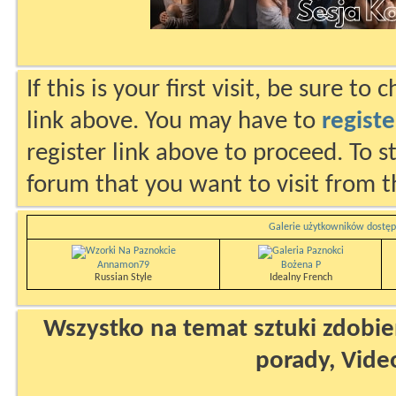
If this is your first visit, be sure to
link above. You may have to
registe
register link above to proceed. To s
forum that you want to visit from t
Galerie użytkowników dostęp
Annamon79
Bożena P
Russian Style
Idealny French
Wszystko na temat sztuki zdobien
porady, Vide