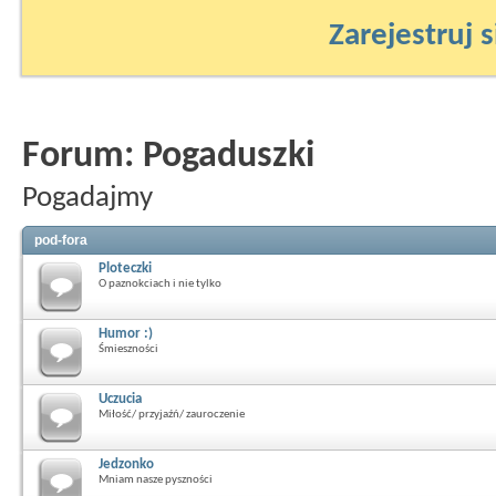
Zarejestruj s
Forum:
Pogaduszki
Pogadajmy
pod-fora
Ploteczki
O paznokciach i nie tylko
Humor :)
Śmieszności
Uczucia
Miłość/ przyjaźń/ zauroczenie
Jedzonko
Mniam nasze pyszności