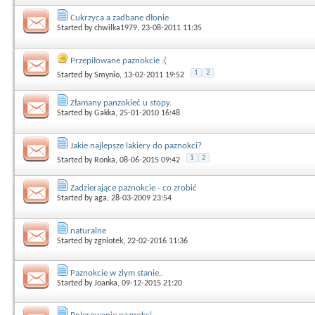
Cukrzyca a zadbane dłonie
Started by
chwilka1979
, 23-08-2011 11:35
Przepiłowane paznokcie :(
1
2
Started by
Smynio
, 13-02-2011 19:52
Złamany panzokieć u stopy.
Started by
Gakka
, 25-01-2010 16:48
Jakie najlepsze lakiery do paznokci?
1
2
Started by
Ronka
, 08-06-2015 09:42
Zadzierające paznokcie - co zrobić
Started by
aga
, 28-03-2009 23:54
naturalne
Started by
zgniotek
, 22-02-2016 11:36
Paznokcie w zlym stanie..
Started by
Joanka
, 09-12-2015 21:20