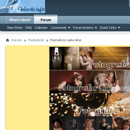
What's New?
Forum
New Posts
FAQ
Calendar
Community
Forum Actions
Quick Links
Forum
Paznokcie
Paznokcie naturalne