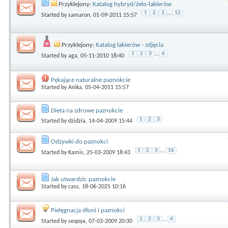
Przyklejony:
Katalog hybryd/żelo-lakierów
1
2
3
...
12
Started by
samaron
, 01-09-2011 15:57
Przyklejony:
Katalog lakierów - zdjęcia
1
2
3
...
6
Started by
aga
, 05-11-2010 18:40
Pękające naturalne paznokcie
Started by
Anika
, 05-04-2011 15:57
Dieta na zdrowe paznokcie
1
2
3
Started by
dzidzia
, 14-04-2009 15:44
Odżywki do paznokci
1
2
3
...
16
Started by
Kamis
, 25-03-2009 18:43
Jak utwardzic paznokcie
Started by
cass
, 18-06-2025 10:16
Pielęgnacja dłoni i paznokci
1
2
3
...
4
Started by
seqoya
, 07-03-2009 20:30