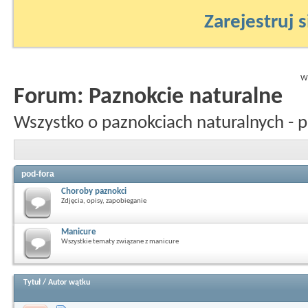
Zarejestruj s
Wy
Forum:
Paznokcie naturalne
Wszystko o paznokciach naturalnych - p
pod-fora
Choroby paznokci
Zdjęcia, opisy, zapobieganie
Manicure
Wszystkie tematy związane z manicure
Tytuł
/
Autor wątku