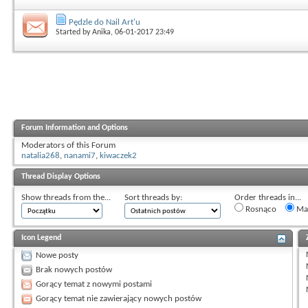
Pędzle do Nail Art'u
Started by
Anika
, 06-01-2017 23:49
Forum Information and Options
Moderators of this Forum
natalia268
,
nanami7
,
kiwaczek2
Thread Display Options
Show threads from the...
Sort threads by:
Order threads in...
Rosnąco
Mal
Icon Legend
Nowe posty
Brak nowych postów
Gorący temat z nowymi postami
Gorący temat nie zawierający nowych postów