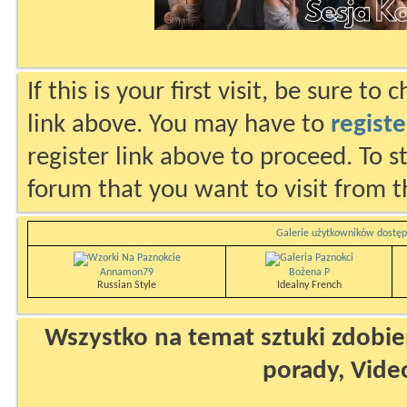
If this is your first visit, be sure to
link above. You may have to
registe
register link above to proceed. To s
forum that you want to visit from t
Galerie użytkowników dostęp
Annamon79
Bożena P
Russian Style
Idealny French
Wszystko na temat sztuki zdobien
porady, Vide