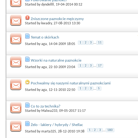
Polerowanie paznokci
Started by
dyndellll
, 19-04-2014 00:12
Zniszczone paznokcie mężczyzny
Started by
kwadry
, 27-08-2013 13:30
Temat o skórkach
1
2
3
...
11
Started by
aga
, 14-04-2009 18:05
Wzorki na naturalne paznokcie
1
2
3
...
17
Started by
aga
, 22-10-2009 23:04
Pochwalmy się naszymi naturalnymi paznokciami
1
2
3
...
5
Started by
aga
, 12-11-2010 22:50
Co to za technika?
Started by
Malwa233
, 09-05-2017 11:17
Żelo - lakiery / hybrydy / Shellac
1
2
3
...
180
Started by
marta325
, 28-12-2010 19:38