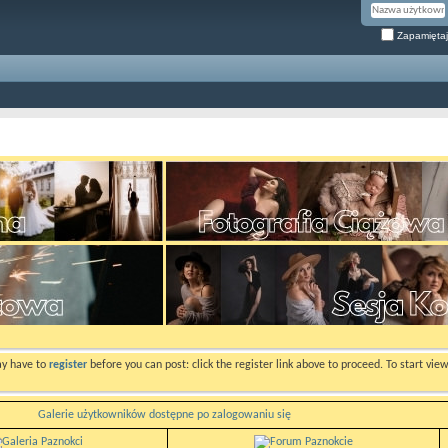
Zapamiętaj
ay have to
register
before you can post: click the register link above to proceed. To start vi
Galerie użytkowników dostępne po zalogowaniu się