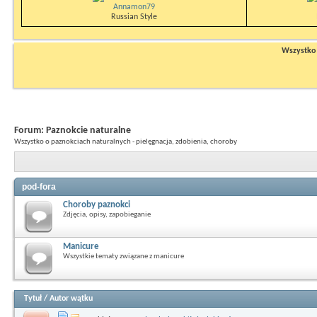
Annamon79
Russian Style
Wszystko n
Forum:
Paznokcie naturalne
Wszystko o paznokciach naturalnych - pielęgnacja, zdobienia, choroby
pod-fora
Choroby paznokci
Zdjęcia, opisy, zapobieganie
Manicure
Wszystkie tematy związane z manicure
Tytuł
/
Autor wątku