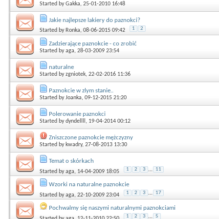
Started by
Gakka
, 25-01-2010 16:48
Jakie najlepsze lakiery do paznokci?
1
2
Started by
Ronka
, 08-06-2015 09:42
Zadzierające paznokcie - co zrobić
Started by
aga
, 28-03-2009 23:54
naturalne
Started by
zgniotek
, 22-02-2016 11:36
Paznokcie w zlym stanie..
Started by
Joanka
, 09-12-2015 21:20
Polerowanie paznokci
Started by
dyndellll
, 19-04-2014 00:12
Zniszczone paznokcie mężczyzny
Started by
kwadry
, 27-08-2013 13:30
Temat o skórkach
1
2
3
...
11
Started by
aga
, 14-04-2009 18:05
Wzorki na naturalne paznokcie
1
2
3
...
17
Started by
aga
, 22-10-2009 23:04
Pochwalmy się naszymi naturalnymi paznokciami
1
2
3
...
5
Started by
aga
, 12-11-2010 22:50