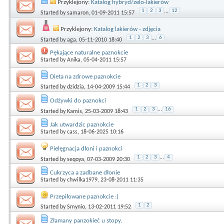
Przyklejony:
Katalog hybryd/żelo-lakierów
1
2
3
...
12
Started by
samaron
, 01-09-2011 15:57
Przyklejony:
Katalog lakierów - zdjęcia
1
2
3
...
6
Started by
aga
, 05-11-2010 18:40
Pękające naturalne paznokcie
Started by
Anika
, 05-04-2011 15:57
Dieta na zdrowe paznokcie
1
2
3
Started by
dzidzia
, 14-04-2009 15:44
Odżywki do paznokci
1
2
3
...
16
Started by
Kamis
, 25-03-2009 18:43
Jak utwardzic paznokcie
Started by
cass
, 18-06-2025 10:16
Pielęgnacja dłoni i paznokci
1
2
3
...
4
Started by
seqoya
, 07-03-2009 20:30
Cukrzyca a zadbane dłonie
Started by
chwilka1979
, 23-08-2011 11:35
Przepiłowane paznokcie :(
1
2
Started by
Smynio
, 13-02-2011 19:52
Złamany panzokieć u stopy.