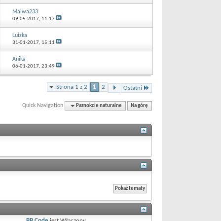
Malwa233
09-05-2017,
11:17
Luizka
31-01-2017,
15:11
Anika
06-01-2017,
23:49
Strona 1 z 2
1
2
Ostatni
Quick Navigation
Paznokcie naturalne
Na górę
BB Code
jest
Włączony