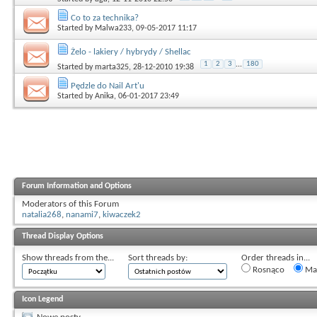
Co to za technika?
Started by
Malwa233
, 09-05-2017 11:17
Żelo - lakiery / hybrydy / Shellac
1
2
3
...
180
Started by
marta325
, 28-12-2010 19:38
Pędzle do Nail Art'u
Started by
Anika
, 06-01-2017 23:49
Forum Information and Options
Moderators of this Forum
natalia268
,
nanami7
,
kiwaczek2
Thread Display Options
Show threads from the...
Sort threads by:
Order threads in...
Rosnąco
Mal
Icon Legend