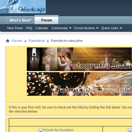
What's New?
Forum
New Posts
FAQ
Calendar
Community
Forum Actions
Quick Links
Forum
Paznokcie
Paznokcie naturalne
If this is your first visit, be sure to check out the
FAQ
by clicking the link above. You m
the selection below.