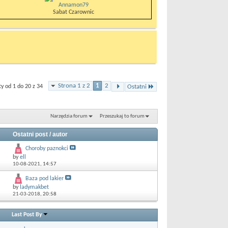
Annamon79
Sabat Czarownic
Strona 1 z 2
1
2
 od 1 do 20 z 34
Ostatni
Narzędzia forum
Przeszukaj to forum
Ostatni post / autor
Choroby paznokci
by
ell
10-08-2021,
14:57
Baza pod lakier
by
ladymakbet
21-03-2018,
20:58
Last Post By