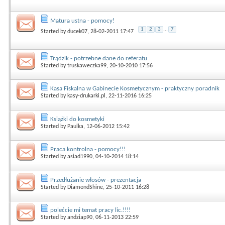
Matura ustna - pomocy!
1
2
3
...
7
Started by
ducek07
, 28-02-2011 17:47
Trądzik - potrzebne dane do referatu
Started by
truskaweczka99
, 20-10-2010 17:56
Kasa Fiskalna w Gabinecie Kosmetycznym - praktyczny poradnik
Started by
kasy-drukarki.pl
, 22-11-2016 16:25
Książki do kosmetyki
Started by
Paulka
, 12-06-2012 15:42
Praca kontrolna - pomocy!!!
Started by
asiad1990
, 04-10-2014 18:14
Przedłużanie włosów - prezentacja
Started by
DiamondShine
, 25-10-2011 16:28
polećcie mi temat pracy lic.!!!!
Started by
andziap90
, 06-11-2013 22:59