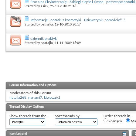
Praca na Fizykoterapię - Zabiegi ciepłe i zimne - potrzebne notatki
Started by
asiek
, 25-10-2010 21:16
Informacje i notatki z kosmetyki - Dziewczynki pomóżcie!!!!
Started by
betisska
, 12-10-2010 20:17
dziennik praktyk
Started by
naatajla
, 11-11-2009 16:09
Forum Information and Options
Moderators of this Forum
natalia268
,
nanami7
,
kiwaczek2
Thread Display Options
Show threads from the...
Sort threads by:
Order threads in...
Rosnąco
Mal
Icon Legend