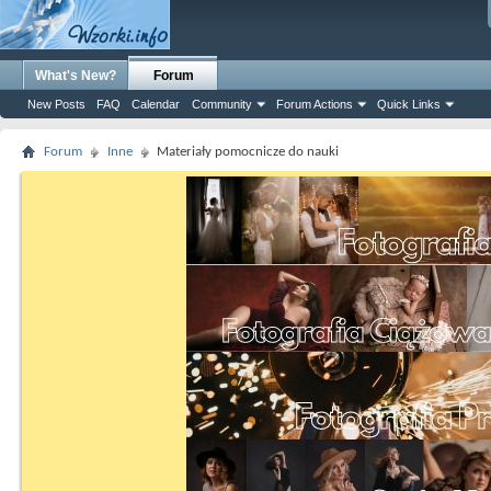
What's New?
Forum
New Posts
FAQ
Calendar
Community
Forum Actions
Quick Links
Forum
Inne
Materiały pomocnicze do nauki