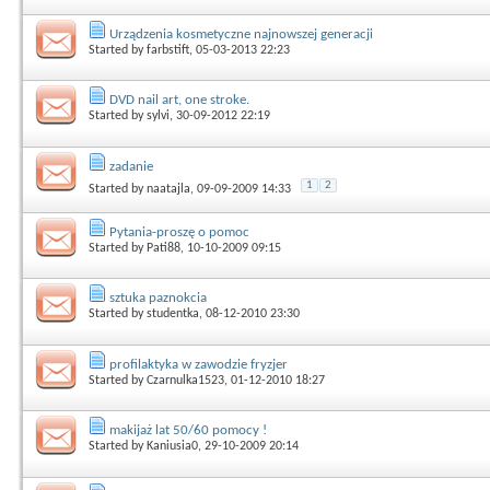
Urządzenia kosmetyczne najnowszej generacji
Started by
farbstift
, 05-03-2013 22:23
DVD nail art, one stroke.
Started by
sylvi
, 30-09-2012 22:19
zadanie
1
2
Started by
naatajla
, 09-09-2009 14:33
Pytania-proszę o pomoc
Started by
Pati88
, 10-10-2009 09:15
sztuka paznokcia
Started by
studentka
, 08-12-2010 23:30
profilaktyka w zawodzie fryzjer
Started by
Czarnulka1523
, 01-12-2010 18:27
makijaż lat 50/60 pomocy !
Started by
Kaniusia0
, 29-10-2009 20:14