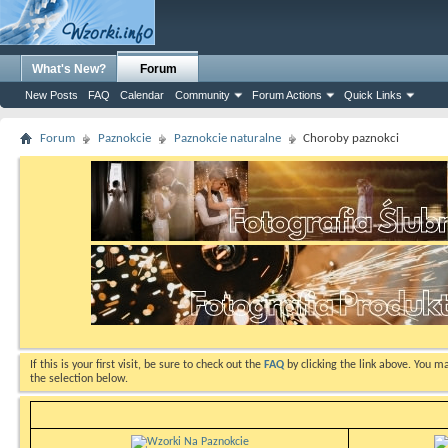
What's New?
Forum
New Posts
FAQ
Calendar
Community
Forum Actions
Quick Links
Forum
Paznokcie
Paznokcie naturalne
Choroby paznokci
If this is your first visit, be sure to check out the
FAQ
by clicking the link above. You m
the selection below.