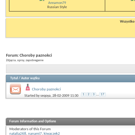
Annamon79
Russian Style
Wszystko n
Forum:
Choroby paznokci
Zdjęcia, opisy, zapobieganie
Tytuł
/
Autor wątku
Choroby paznokci
1
2
3
...
17
Started by
seqoya
, 28-02-2009 11:30
Forum Information and Options
Moderators of this Forum
natalia268
,
nanami7
,
kiwaczek2