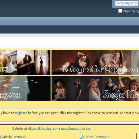
Zapamiętaj
ay have to
register
before you can post: click the register link above to proceed. To start vi
Galerie użytkowników dostępne po zalogowaniu się