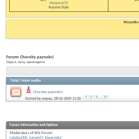
Annamon79
Russian Style
Wszystko n
Forum:
Choroby paznokci
Zdjęcia, opisy, zapobieganie
Tytuł
/
Autor wątku
Choroby paznokci
1
2
3
...
17
Started by
seqoya
, 28-02-2009 11:30
Forum Information and Options
Moderators of this Forum
natalia268
,
nanami7
,
kiwaczek2