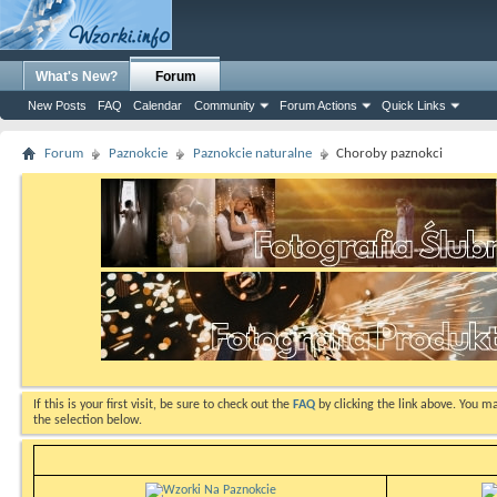
What's New?
Forum
New Posts
FAQ
Calendar
Community
Forum Actions
Quick Links
Forum
Paznokcie
Paznokcie naturalne
Choroby paznokci
If this is your first visit, be sure to check out the
FAQ
by clicking the link above. You m
the selection below.