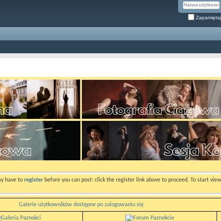
Zapamiętaj
ay have to
register
before you can post: click the register link above to proceed. To start vi
Galerie użytkowników dostępne po zalogowaniu się