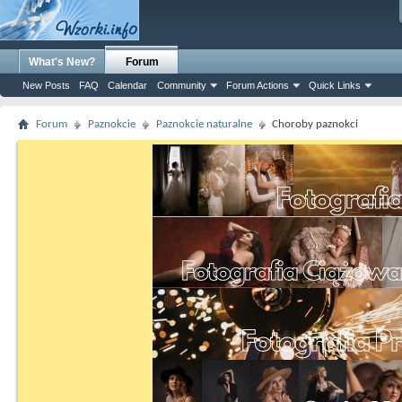
What's New?
Forum
New Posts
FAQ
Calendar
Community
Forum Actions
Quick Links
Forum
Paznokcie
Paznokcie naturalne
Choroby paznokci