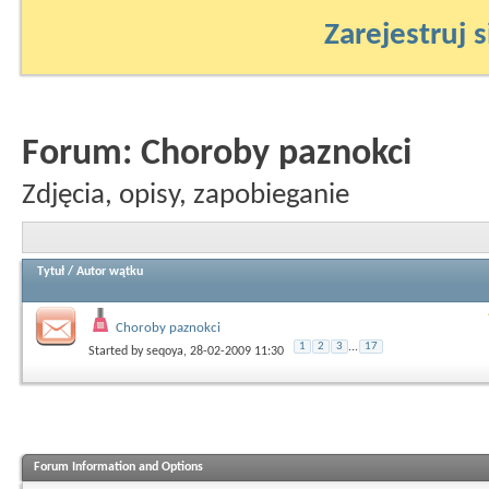
Zarejestruj s
Forum:
Choroby paznokci
Zdjęcia, opisy, zapobieganie
Tytuł
/
Autor wątku
Choroby paznokci
1
2
3
...
17
Started by
seqoya
, 28-02-2009 11:30
Forum Information and Options