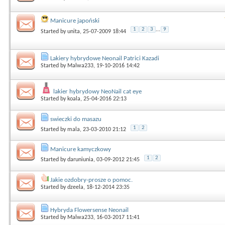
Manicure japoński
1
2
3
...
9
Started by
unita
, 25-07-2009 18:44
Lakiery hybrydowe Neonail Patrici Kazadi
Started by
Malwa233
, 19-10-2016 14:42
lakier hybrydowy NeoNail cat eye
Started by
koala
, 25-04-2016 22:13
swieczki do masazu
1
2
Started by
mala
, 23-03-2010 21:12
Manicure kamyczkowy
1
2
Started by
daruniunia
, 03-09-2012 21:45
Jakie ozdobry-prosze o pomoc.
Started by
dzeela
, 18-12-2014 23:35
Hybryda Flowersense Neonail
Started by
Malwa233
, 16-03-2017 11:41