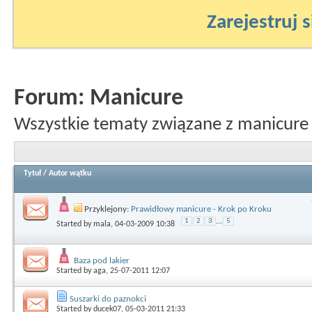
Zarejestruj s
Forum:
Manicure
Wszystkie tematy związane z manicure
Tytuł
/
Autor wątku
Przyklejony:
Prawidłowy manicure - Krok po Kroku
1
2
3
...
5
Started by
mala
, 04-03-2009 10:38
Baza pod lakier
Started by
aga
, 25-07-2011 12:07
Suszarki do paznokci
Started by
ducek07
, 05-03-2011 21:33