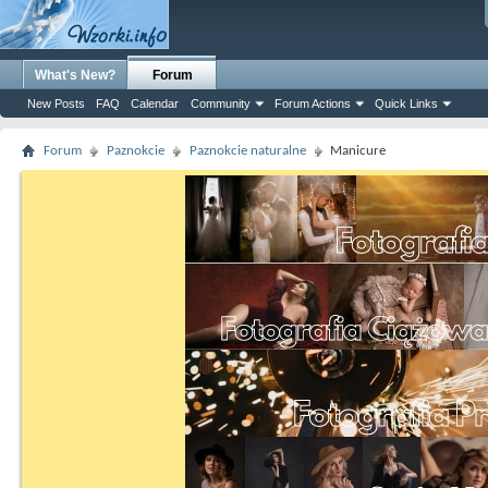
What's New?
Forum
New Posts
FAQ
Calendar
Community
Forum Actions
Quick Links
Forum
Paznokcie
Paznokcie naturalne
Manicure