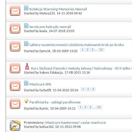
Kolekcja Warming Memories Neonail
Started by
Malwa233
, 14-11-2016 09:42
termiczne hybrydy neonail
Started by
koala
, 24-07-2016 23:03
Lakiery-suszenie,nowości,ulubione,malowanie krok po kroku
1
2
3
...
12
Started by
DymciA
, 18-03-2009 13:02
Kurs Stylizacji Paznokci metodą żelową i hybrydową - 30 h tylko 4
Started by
Sukces Edukacja
, 17-08-2015 15:16
Manicure SPA
1
2
3
Started by
farbstift
, 15-04-2010 20:34
Parafiniarka - zabiegi parafinowe
1
2
3
...
22
Started by
Kamis
, 10-04-2009 14:12
Przeniesiony:
Manicure kawiorowy/ caviar manicure
Started by
katiaa162
, 02-11-2012 09:06