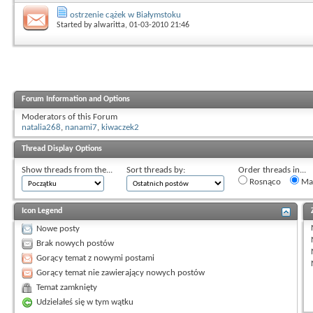
ostrzenie cążek w Białymstoku
Started by
alwaritta
, 01-03-2010 21:46
Forum Information and Options
Moderators of this Forum
natalia268
,
nanami7
,
kiwaczek2
Thread Display Options
Show threads from the...
Sort threads by:
Order threads in...
Rosnąco
Mal
Icon Legend
Nowe posty
Brak nowych postów
Gorący temat z nowymi postami
Gorący temat nie zawierający nowych postów
Temat zamknięty
Udzielałeś się w tym wątku