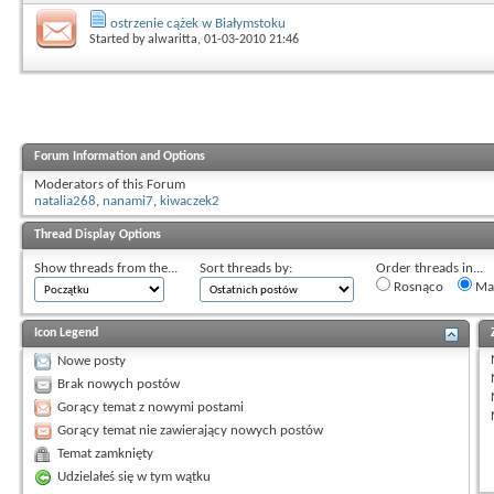
ostrzenie cążek w Białymstoku
Started by
alwaritta
, 01-03-2010 21:46
Forum Information and Options
Moderators of this Forum
natalia268
,
nanami7
,
kiwaczek2
Thread Display Options
Show threads from the...
Sort threads by:
Order threads in...
Rosnąco
Mal
Icon Legend
Nowe posty
Brak nowych postów
Gorący temat z nowymi postami
Gorący temat nie zawierający nowych postów
Temat zamknięty
Udzielałeś się w tym wątku