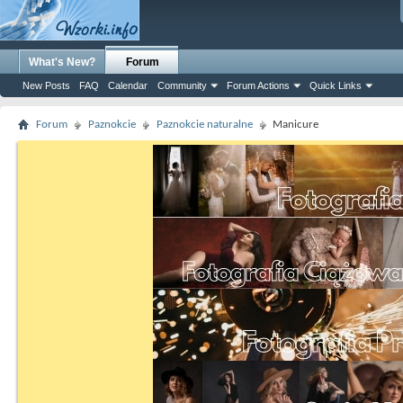
What's New?
Forum
New Posts
FAQ
Calendar
Community
Forum Actions
Quick Links
Forum
Paznokcie
Paznokcie naturalne
Manicure