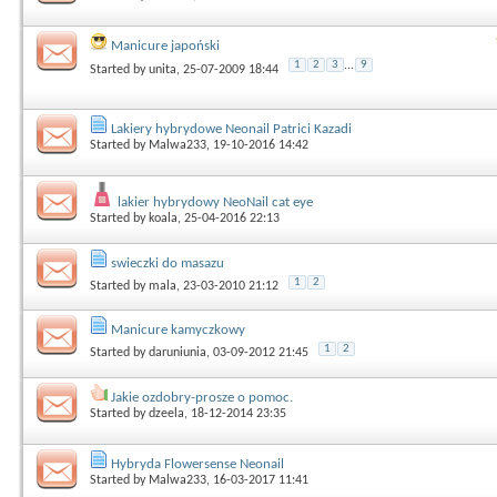
Manicure japoński
1
2
3
...
9
Started by
unita
, 25-07-2009 18:44
Lakiery hybrydowe Neonail Patrici Kazadi
Started by
Malwa233
, 19-10-2016 14:42
lakier hybrydowy NeoNail cat eye
Started by
koala
, 25-04-2016 22:13
swieczki do masazu
1
2
Started by
mala
, 23-03-2010 21:12
Manicure kamyczkowy
1
2
Started by
daruniunia
, 03-09-2012 21:45
Jakie ozdobry-prosze o pomoc.
Started by
dzeela
, 18-12-2014 23:35
Hybryda Flowersense Neonail
Started by
Malwa233
, 16-03-2017 11:41