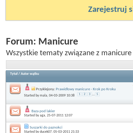
Zarejestruj s
Forum:
Manicure
Wszystkie tematy związane z manicure
Tytuł
/
Autor wątku
Przyklejony:
Prawidłowy manicure - Krok po Kroku
1
2
3
...
5
Started by
mala
, 04-03-2009 10:38
Baza pod lakier
Started by
aga
, 25-07-2011 12:07
Suszarki do paznokci
Started by
ducek07
, 05-03-2011 21:33