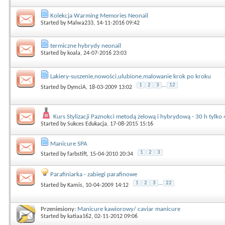
Kolekcja Warming Memories Neonail
Started by
Malwa233
, 14-11-2016 09:42
termiczne hybrydy neonail
Started by
koala
, 24-07-2016 23:03
Lakiery-suszenie,nowości,ulubione,malowanie krok po kroku
1
2
3
...
12
Started by
DymciA
, 18-03-2009 13:02
Kurs Stylizacji Paznokci metodą żelową i hybrydową - 30 h tylko 4
Started by
Sukces Edukacja
, 17-08-2015 15:16
Manicure SPA
1
2
3
Started by
farbstift
, 15-04-2010 20:34
Parafiniarka - zabiegi parafinowe
1
2
3
...
22
Started by
Kamis
, 10-04-2009 14:12
Przeniesiony:
Manicure kawiorowy/ caviar manicure
Started by
katiaa162
, 02-11-2012 09:06