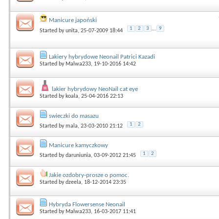
Manicure japoński
1
2
3
...
9
Started by
unita
, 25-07-2009 18:44
Lakiery hybrydowe Neonail Patrici Kazadi
Started by
Malwa233
, 19-10-2016 14:42
lakier hybrydowy NeoNail cat eye
Started by
koala
, 25-04-2016 22:13
swieczki do masazu
1
2
Started by
mala
, 23-03-2010 21:12
Manicure kamyczkowy
1
2
Started by
daruniunia
, 03-09-2012 21:45
Jakie ozdobry-prosze o pomoc.
Started by
dzeela
, 18-12-2014 23:35
Hybryda Flowersense Neonail
Started by
Malwa233
, 16-03-2017 11:41