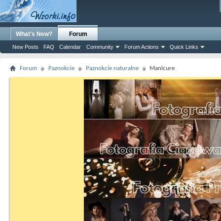
What's New?
Forum
New Posts
FAQ
Calendar
Community
Forum Actions
Quick Links
Forum
Paznokcie
Paznokcie naturalne
Manicure