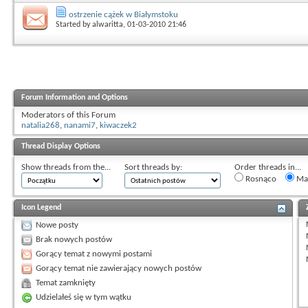
ostrzenie cążek w Białymstoku
Started by
alwaritta
, 01-03-2010 21:46
Forum Information and Options
Moderators of this Forum
natalia268
,
nanami7
,
kiwaczek2
Thread Display Options
Show threads from the...
Sort threads by:
Order threads in...
Rosnąco
Mal
Icon Legend
Nowe posty
Brak nowych postów
Gorący temat z nowymi postami
Gorący temat nie zawierający nowych postów
Temat zamknięty
Udzielałeś się w tym wątku