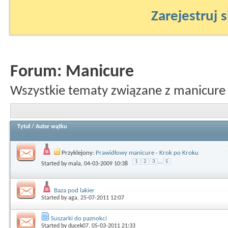
Zarejestruj s
Forum:
Manicure
Wszystkie tematy związane z manicure
Tytuł
/
Autor wątku
Przyklejony:
Prawidłowy manicure - Krok po Kroku
1
2
3
...
5
Started by
mala
, 04-03-2009 10:38
Baza pod lakier
Started by
aga
, 25-07-2011 12:07
Suszarki do paznokci
Started by
ducek07
, 05-03-2011 21:33