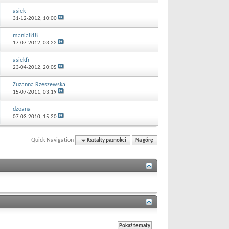
asiek
31-12-2012,
10:00
mania818
17-07-2012,
03:22
asiekfr
23-04-2012,
20:05
Zuzanna Rzeszewska
15-07-2011,
03:19
dzoana
07-03-2010,
15:20
Quick Navigation
Kształty paznokci
Na górę