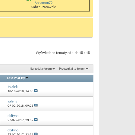
Annamon79
Sabat Czarownic
Wyświetlane tematy od 1 do 18 z 18
Narzędzia forum
Przeszukaj to forum
Last Post By
Jolakrk
18-10-2018,
14:00
valeria
09-02-2018,
09:25
obityno
27-07-2017,
23:32
obityno
27-07-2017,
23:31