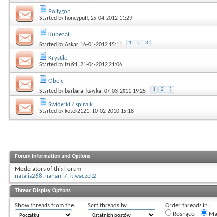
Pollygon
Started by
honeypuff
, 25-04-2012 11:29
Kubenail
1
2
3
Started by
Askar
, 16-01-2012 15:11
Krystile
Started by
izu91
, 21-04-2012 21:06
Obele
1
2
3
Started by
barbara_kawka
, 07-03-2011 19:25
Świderki / spiralki
Started by
kotek2121
, 10-02-2010 15:18
Forum Information and Options
Moderators of this Forum
natalia268
,
nanami7
,
kiwaczek2
Thread Display Options
Show threads from the...
Sort threads by:
Order threads in...
Rosnąco
Mal