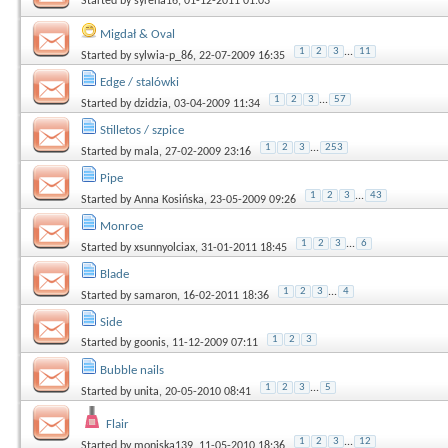
Started by
syrena16
, 01-12-2011 01:03
Migdał & Oval
1
2
3
...
11
Started by
sylwia-p_86
, 22-07-2009 16:35
Edge / stalówki
1
2
3
...
57
Started by
dzidzia
, 03-04-2009 11:34
Stilletos / szpice
1
2
3
...
253
Started by
mala
, 27-02-2009 23:16
Pipe
1
2
3
...
43
Started by
Anna Kosińska
, 23-05-2009 09:26
Monroe
1
2
3
...
6
Started by
xsunnyolciax
, 31-01-2011 18:45
Blade
1
2
3
...
4
Started by
samaron
, 16-02-2011 18:36
Side
1
2
3
Started by
goonis
, 11-12-2009 07:11
Bubble nails
1
2
3
...
5
Started by
unita
, 20-05-2010 08:41
Flair
1
2
3
...
12
Started by
moniska139
, 11-05-2010 18:36