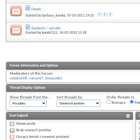
Obele
1
2
3
Started by
barbara_kawka
, 07-03-2011 19:25
Świderki / spiralki
Started by
kotek2121
, 10-02-2010 15:18
Forum Information and Options
Moderators of this Forum
natalia268
,
nanami7
,
kiwaczek2
Thread Display Options
Show threads from the...
Sort threads by:
Order threads in...
Rosnąco
Mal
Icon Legend
Nowe posty
Brak nowych postów
Gorący temat z nowymi postami