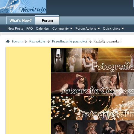
What's New?
Forum
New Posts
FAQ
Calendar
Community
Forum Actions
Quick Links
Forum
Paznokcie
Przedłużanie paznokci
Kształty paznokci