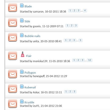
Blade
1
2
3
...
4
Started by
samaron
, 16-02-2011 18:36
Side
1
2
3
Started by
goonis
, 11-12-2009 07:11
Bubble nails
1
2
3
...
5
Started by
unita
, 20-05-2010 08:41
Flair
1
2
3
...
12
Started by
moniska139
, 11-05-2010 18:36
Pollygon
Started by
honeypuff
, 25-04-2012 11:29
Kubenail
1
2
3
Started by
Askar
, 16-01-2012 15:11
Krystile
Started by
izu91
, 21-04-2012 21:06