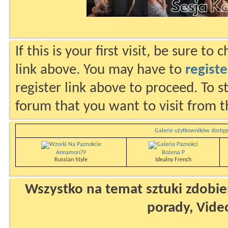
If this is your first visit, be sure to
link above. You may have to
registe
register link above to proceed. To s
forum that you want to visit from t
Galerie użytkowników dostęp
Annamon79
Bożena P
Russian Style
Idealny French
Wszystko na temat sztuki zdobien
porady, Vide