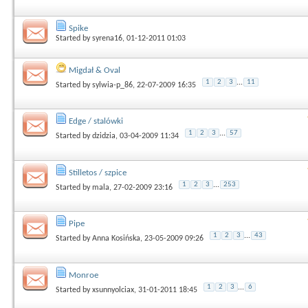
Spike
Started by
syrena16
, 01-12-2011 01:03
Migdał & Oval
1
2
3
...
11
Started by
sylwia-p_86
, 22-07-2009 16:35
Edge / stalówki
1
2
3
...
57
Started by
dzidzia
, 03-04-2009 11:34
Stilletos / szpice
1
2
3
...
253
Started by
mala
, 27-02-2009 23:16
Pipe
1
2
3
...
43
Started by
Anna Kosińska
, 23-05-2009 09:26
Monroe
1
2
3
...
6
Started by
xsunnyolciax
, 31-01-2011 18:45