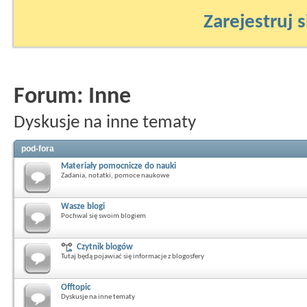
Zarejestruj s
Forum:
Inne
Dyskusje na inne tematy
pod-fora
Materiały pomocnicze do nauki
Zadania, notatki, pomoce naukowe
Wasze blogi
Pochwal się swoim blogiem
Czytnik blogów
Tutaj będą pojawiać się informacje z blogosfery
Offtopic
Dyskusje na inne tematy