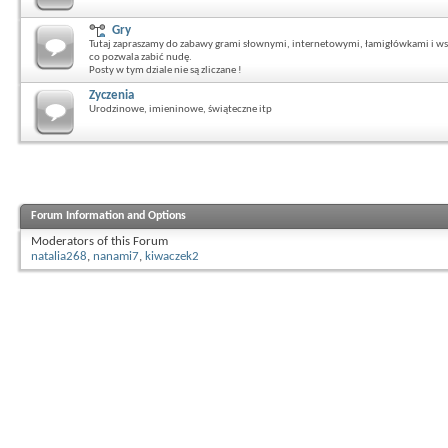
Gry
Tutaj zapraszamy do zabawy grami słownymi, internetowymi, łamigłówkami i ws
co pozwala zabić nudę.
Posty w tym dziale nie są zliczane !
Zyczenia
Urodzinowe, imieninowe, świąteczne itp
Forum Information and Options
Moderators of this Forum
natalia268
,
nanami7
,
kiwaczek2