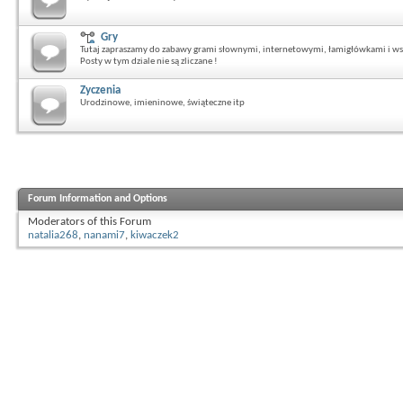
Gry
Tutaj zapraszamy do zabawy grami słownymi, internetowymi, łamigłówkami i ws
Posty w tym dziale nie są zliczane !
Zyczenia
Urodzinowe, imieninowe, świąteczne itp
Forum Information and Options
Moderators of this Forum
natalia268
,
nanami7
,
kiwaczek2