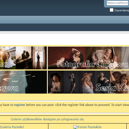
Zapamiętaj
ay have to
register
before you can post: click the register link above to proceed. To start vi
Galerie użytkowników dostępne po zalogowaniu się