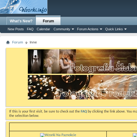
What's New?
Forum
New Posts
FAQ
Calendar
Community
Forum Actions
Quick Links
Forum
Inne
If this is your first visit, be sure to check out the
FAQ
by clicking the link above. You m
the selection below.