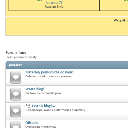
Annamon79
Russian Style
Wszystko n
Forum:
Inne
Dyskusje na inne tematy
pod-fora
Materiały pomocnicze do nauki
Zadania, notatki, pomoce naukowe
Wasze blogi
Pochwal się swoim blogiem
Czytnik blogów
Tutaj będą pojawiać się informacje z blogosfery
Offtopic
Dyskusje na inne tematy