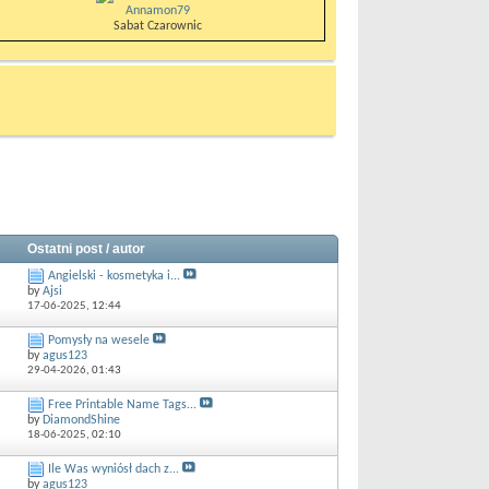
Annamon79
Sabat Czarownic
Ostatni post / autor
Angielski - kosmetyka i...
by
Ajsi
17-06-2025,
12:44
Pomysły na wesele
by
agus123
29-04-2026,
01:43
Free Printable Name Tags...
by
DiamondShine
18-06-2025,
02:10
Ile Was wyniósł dach z...
by
agus123