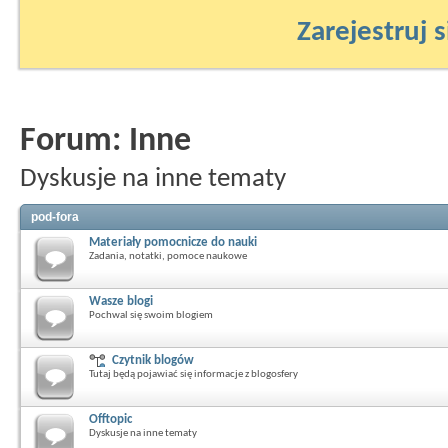
Zarejestruj s
Forum:
Inne
Dyskusje na inne tematy
pod-fora
Materiały pomocnicze do nauki
Zadania, notatki, pomoce naukowe
Wasze blogi
Pochwal się swoim blogiem
Czytnik blogów
Tutaj będą pojawiać się informacje z blogosfery
Offtopic
Dyskusje na inne tematy