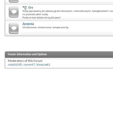
Gry
Tutaj zapraszamy do zabawy grami słownymi, internetowymi, łamigłówkami i ws
co pozwala zabić nudę.
Posty w tym dziale nie są zliczane !
Zyczenia
Urodzinowe, imieninowe, świąteczne itp
Forum Information and Options
Moderators of this Forum
natalia268
,
nanami7
,
kiwaczek2