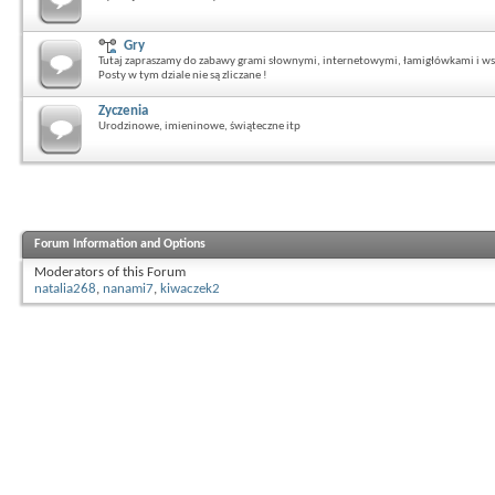
Gry
Tutaj zapraszamy do zabawy grami słownymi, internetowymi, łamigłówkami i ws
Posty w tym dziale nie są zliczane !
Zyczenia
Urodzinowe, imieninowe, świąteczne itp
Forum Information and Options
Moderators of this Forum
natalia268
,
nanami7
,
kiwaczek2