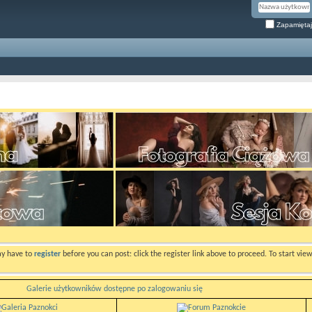
Zapamiętaj
ay have to
register
before you can post: click the register link above to proceed. To start vi
Galerie użytkowników dostępne po zalogowaniu się