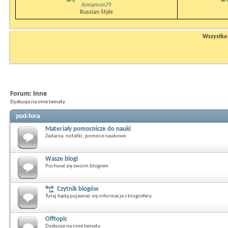
Annamon79
Russian Style
Wszystko n
Forum:
Inne
Dyskusje na inne tematy
pod-fora
Materiały pomocnicze do nauki
Zadania, notatki, pomoce naukowe
Wasze blogi
Pochwal się swoim blogiem
Czytnik blogów
Tutaj będą pojawiać się informacje z blogosfery
Offtopic
Dyskusje na inne tematy