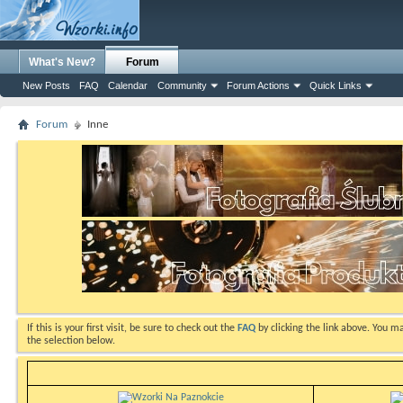
What's New?
Forum
New Posts
FAQ
Calendar
Community
Forum Actions
Quick Links
Forum
Inne
If this is your first visit, be sure to check out the
FAQ
by clicking the link above. You m
the selection below.