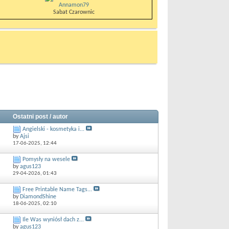
Annamon79
Sabat Czarownic
Ostatni post / autor
Angielski - kosmetyka i...
by
Ajsi
17-06-2025,
12:44
Pomysły na wesele
by
agus123
29-04-2026,
01:43
Free Printable Name Tags...
by
DiamondShine
18-06-2025,
02:10
Ile Was wyniósł dach z...
by
agus123