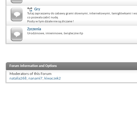
Gry
Tutaj zapraszamy do zabawy grami słownymi, internetowymi, łamigłówkami i ws
co pozwala zabić nudę.
Posty w tym dziale nie są zliczane !
Zyczenia
Urodzinowe, imieninowe, świąteczne itp
Forum Information and Options
Moderators of this Forum
natalia268
,
nanami7
,
kiwaczek2