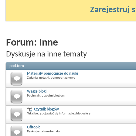
Zarejestruj s
Forum:
Inne
Dyskusje na inne tematy
pod-fora
Materiały pomocnicze do nauki
Zadania, notatki, pomoce naukowe
Wasze blogi
Pochwal się swoim blogiem
Czytnik blogów
Tutaj będą pojawiać się informacje z blogosfery
Offtopic
Dyskusje na inne tematy